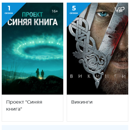
1
5
16+
16+
сезон
сезон
Проект "Синяя
Викинги
книга"