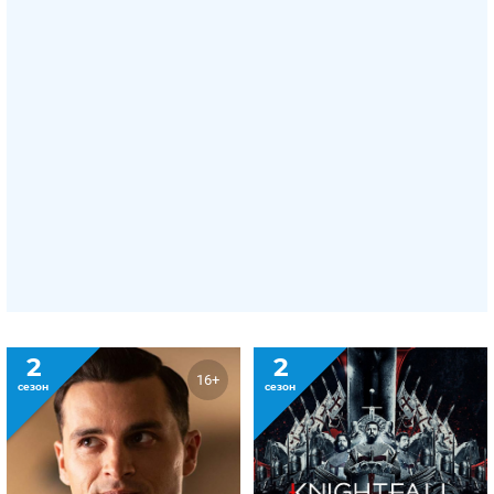
2
2
16+
сезон
сезон