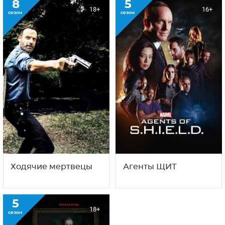
8
5
18+
16+
сезон
сезон
Ходячие мертвецы
Агенты ЩИТ
5
18+
сезон