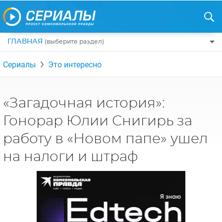
ГЛАВНАЯ
(выберите раздел)
ПО ЖАНРАМ
Сериалы
Это интересно
КОМЕДИИ
ПО СТРАНАМ
ДРАМЫ
США
РЕЦЕНЗИИ
«Загадочная история»:
УЖАСЫ
РОССИЯ
Гонорар Юлии Снигирь за
НА ВЫХОДНЫЕ
БОЕВИКИ
АНГЛИЯ
работу в «Новом папе» ушел
НОВОСТИ
ТРИЛЛЕРЫ
ИТАЛИЯ
на налоги и штраф
ИНТЕРЕСНО
ФЭНТЕЗИ
ТУРЦИЯ
НОВОСТИ ТУРЕЦКИХ СЕРИАЛОВ
ДЕТЕКТИВЫ
УКРАИНА
АЗИАТСКИЕ СЕРИАЛЫ
КРИМИНАЛ
КАНАДА
ИНТЕРВЬЮ
ФАНТАСТИКА