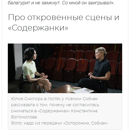
балагурит и не замкнут. Со мной он заигрывал»
.
Про откровенные сцены и
«Содержанки»
Юлия Снигирь в гостях у Ксении Собчак
рассказала о том, почему не согласилась
сниматься в «Содержанках» Константина
Богомолова.
Фото: кадр из передачи «Осторожно, Собчак»