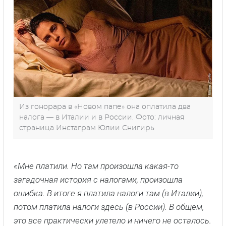
Из гонорара в «Новом папе» она оплатила два
налога — в Италии и в России. Фото: личная
страница Инстаграм Юлии Снигирь
«Мне платили. Но там произошла какая-то
загадочная история с налогами, произошла
ошибка. В итоге я платила налоги там (в Италии),
потом платила налоги здесь (в России). В общем,
это все практически улетело и ничего не осталось.