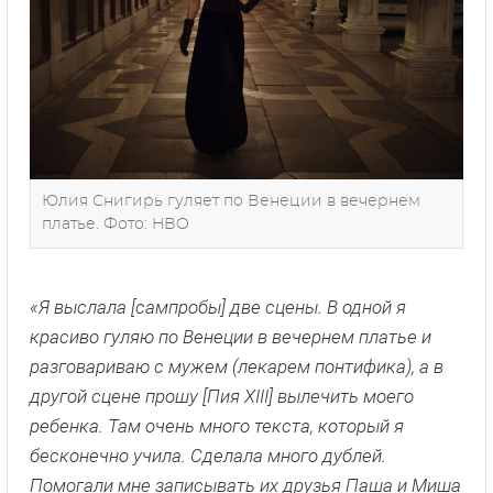
Юлия Снигирь гуляет по Венеции в вечернем
платье. Фото: HBO
«Я выслала [сампробы] две сцены. В одной я
красиво гуляю по Венеции в вечернем платье и
разговариваю с мужем (лекарем понтифика), а в
другой сцене прошу [Пия XIII] вылечить моего
ребенка. Там очень много текста, который я
бесконечно учила. Сделала много дублей.
Помогали мне записывать их друзья Паша и Миша