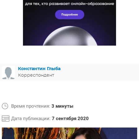
ЯПОНИЯ
СВЕТСКИЕ НОВОСТИ
МЕЛОДРАМЫ
ИСПАНИЯ
ТЕСТЫ
ФРАНЦИЯ
СПОЙЛЕРЫ ИЗ СЕРИАЛОВ
ГЕРМАНИЯ
Константин Глыба
Корреспондент
Время прочтения:
3 минуты
Дата публикации:
7 сентября 2020