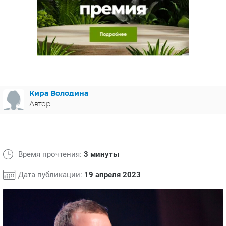
ЯПОНИЯ
СВЕТСКИЕ НОВОСТИ
МЕЛОДРАМЫ
ИСПАНИЯ
ТЕСТЫ
ФРАНЦИЯ
СПОЙЛЕРЫ ИЗ СЕРИАЛОВ
ГЕРМАНИЯ
Кира Володина
Автор
Время прочтения:
3 минуты
Дата публикации:
19 апреля 2023