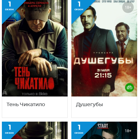
1
1
18+
18+
сезон
сезон
Тень Чикатило
Душегубы
1
1
18+
18+
сезон
сезон