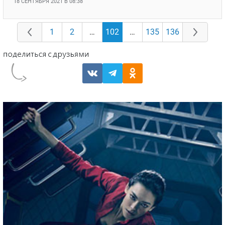
18 СЕНТЯБРЯ 2021 В 08:38
1
2
…
102
…
135
136