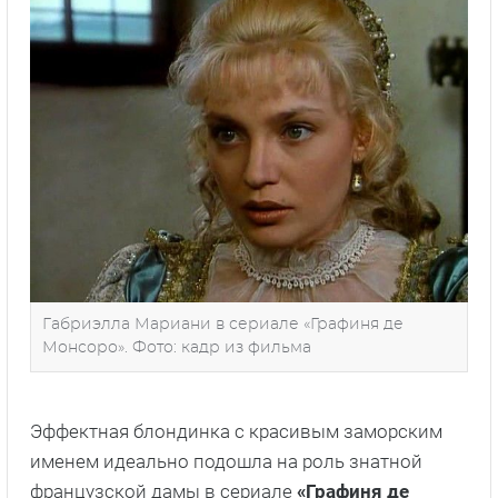
Габриэлла Мариани в сериале «Графиня де
Монсоро». Фото: кадр из фильма
Эффектная блондинка с красивым заморским
именем идеально подошла на роль знатной
французской дамы в сериале
«Графиня де