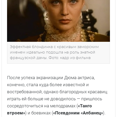
Эффектная блондинка с красивым заморским
именем идеально подошла на роль знатной
французской дамы. Фото: кадр из фильма
После успеха экранизации Дюма актриса,
конечно, стала куда более известной и
востребованной, однако благородных красавиц
играть ей больше не доводилось — пришлось
сосредоточиться на мелодрамах (
«Танго
втроем»
) и боевиках (
«Псевдоним «Албанец»
).