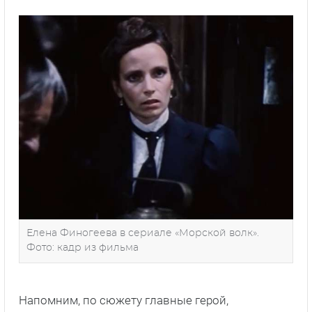
Елена Финогеева в сериале «Морской волк».
Фото: кадр из фильма
Напомним, по сюжету главные герой,