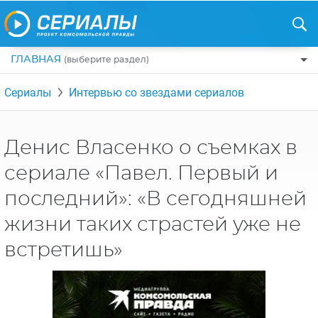
ГЛАВНАЯ
(выберите раздел)
ПО ЖАНРАМ
Сериалы
Интервью со звездами сериалов
КОМЕДИИ
ПО СТРАНАМ
ДРАМЫ
США
РЕЦЕНЗИИ
Денис Власенко о съемках в
УЖАСЫ
РОССИЯ
сериале «Павел. Первый и
НА ВЫХОДНЫЕ
БОЕВИКИ
АНГЛИЯ
последний»: «В сегодняшней
НОВОСТИ
ТРИЛЛЕРЫ
ИТАЛИЯ
жизни таких страстей уже не
ИНТЕРЕСНО
ФЭНТЕЗИ
ТУРЦИЯ
встретишь»
НОВОСТИ ТУРЕЦКИХ СЕРИАЛОВ
ДЕТЕКТИВЫ
УКРАИНА
АЗИАТСКИЕ СЕРИАЛЫ
КРИМИНАЛ
КАНАДА
ИНТЕРВЬЮ
ФАНТАСТИКА