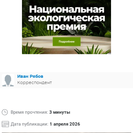
ЯПОНИЯ
СВЕТСКИЕ НОВОСТИ
МЕЛОДРАМЫ
ИСПАНИЯ
ТЕСТЫ
ФРАНЦИЯ
СПОЙЛЕРЫ ИЗ СЕРИАЛОВ
ГЕРМАНИЯ
Иван Рябов
Корреспондент
Время прочтения:
3 минуты
Дата публикации:
1 апреля 2026