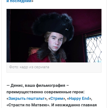
и последний
»
Фото: кадр из сериала
— Денис, ваша фильмография –
преимущественно современные герои:
«
Закрыть гештальт
», «
Стрим
», «
Happy End
»,
«Страсти по Матвею». И неожиданно главная