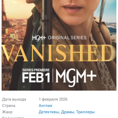
Дата выхода
1 февраля 2026
Страна
Англия
Жанр
Детективы
,
Драмы
,
Триллеры