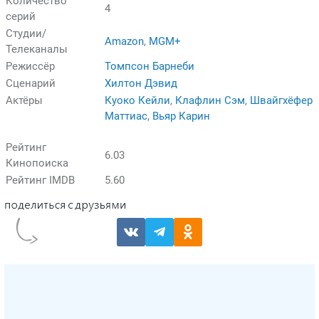
Количество
4
серий
Студии/
Amazon
,
MGM+
Телеканалы
Режиссёр
Томпсон Барнеби
Сценарий
Хилтон Дэвид
Актёры
Куоко Кейли
,
Клафлин Сэм
,
Швайгхёфер
Маттиас
,
Вьяр Карин
Рейтинг
6.03
Кинопоиска
Рейтинг IMDB
5.60