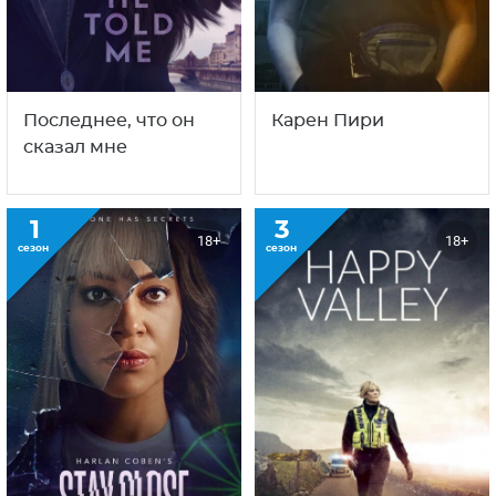
Последнее, что он
Карен Пири
сказал мне
1
3
18+
18+
сезон
сезон