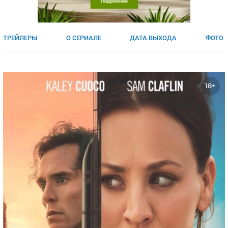
ЯПОНИЯ
СВЕТСКИЕ НОВОСТИ
МЕЛОДРАМЫ
ИСПАНИЯ
ТЕСТЫ
ТРЕЙЛЕРЫ
О СЕРИАЛЕ
ДАТА ВЫХОДА
ФОТО
ФРАНЦИЯ
СПОЙЛЕРЫ ИЗ СЕРИАЛОВ
ГЕРМАНИЯ
18+