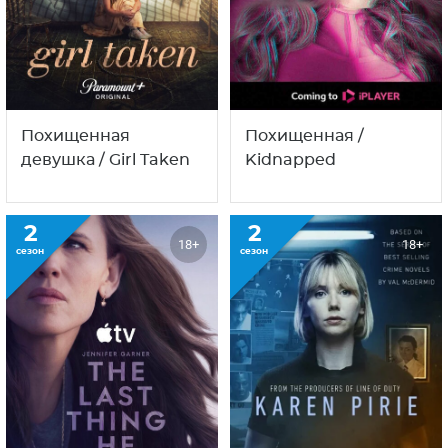
Похищенная
Похищенная /
девушка / Girl Taken
Kidnapped
2
2
18+
18+
сезон
сезон