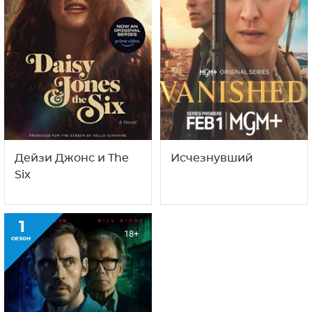
Дейзи Джонс и The
Исчезнувший
Six
1
18+
сезон