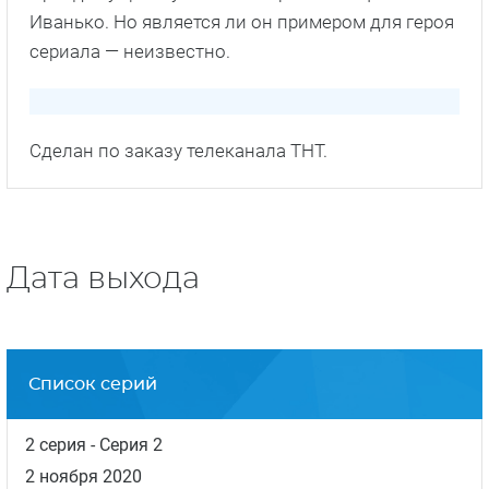
Факты о сериале
Пилотный показ сериала проходил на
фестивале «Пилот», который был в г. Иваново с
20 сентября по 22 сентября 2019 года.
Режиссером сериала стал Шота Гамисония. Он
снимал такие проекты как:
«Универ. Новая
общага»
,
«В постели»
и др.
Правда существует такой персонаж с фамилией
Иванько. Но является ли он примером для героя
сериала — неизвестно.