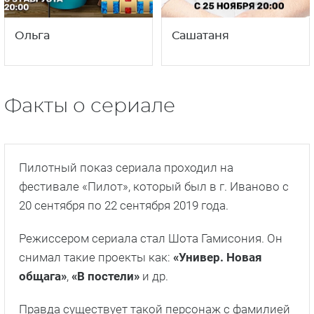
4
5
16+
16+
сезон
сезон
Ольга
Сашатаня