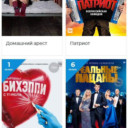
С этим сериалом смотрят
также
1
1
16+
16+
сезон
сезон