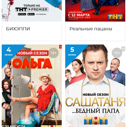
Домашний арест
Патриот
1
6
18+
16+
сезон
сезон
БИХЭППИ
Реальные пацаны