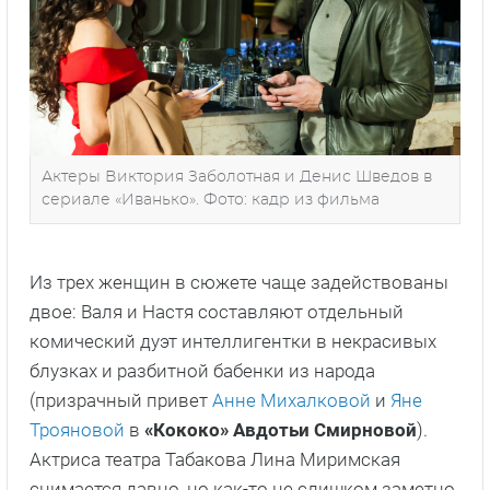
Актеры Виктория Заболотная и Денис Шведов в
сериале «Иванько». Фото: кадр из фильма
Из трех женщин в сюжете чаще задействованы
двое: Валя и Настя составляют отдельный
комический дуэт интеллигентки в некрасивых
блузках и разбитной бабенки из народа
(призрачный привет
Анне Михалковой
и
Яне
Трояновой
в
«Кококо»
Авдотьи Смирновой
).
Актриса театра Табакова Лина Миримская
снимается давно, но как-то не слишком заметно