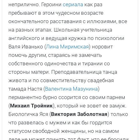
неприлично. Героини
сериала
как раз
пребывают в этом чудесном возрасте
окончательного расставания с иллюзиями, все
на разных этапах. Школьная учительница
английского и ведущая кружка по психологии
Валя Иванько (
Лина Миримская
) норовит
помочь другим, стараясь не замечать
собственного одиночества и тирании со
стороны матери. Преподавательница танца
живота и по совместительству свадебная
тамада Настя (
Валентина Мазунина
)
перманентно бурно ссорится со своим парнем
(
Михаил Тройник
), который не зовет ее замуж.
Биологичка Яся (
Виктория Заболотная
) только
что развелась с мужем и как бы гордится
статусом свободной женщины, но на самом
деле не может принять тот факт, что ее бросили.