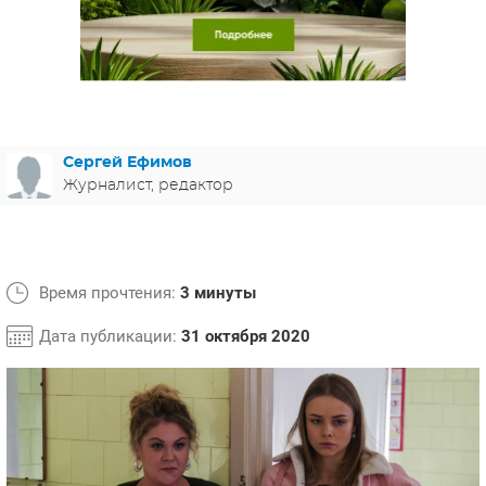
ЯПОНИЯ
СВЕТСКИЕ НОВОСТИ
МЕЛОДРАМЫ
ИСПАНИЯ
ТЕСТЫ
ФРАНЦИЯ
СПОЙЛЕРЫ ИЗ СЕРИАЛОВ
ГЕРМАНИЯ
Сергей Ефимов
Журналист, редактор
Время прочтения:
3 минуты
Дата публикации:
31 октября 2020