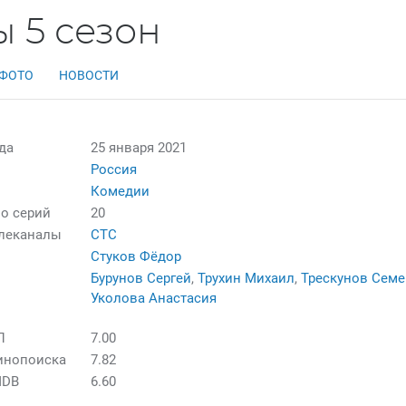
 5 сезон
ФОТО
НОВОСТИ
да
25 января 2021
Россия
Комедии
о серий
20
елеканалы
СТС
Стуков Фёдор
Бурунов Сергей
,
Трухин Михаил
,
Трескунов Сем
Уколова Анастасия
П
7.00
инопоиска
7.82
MDB
6.60