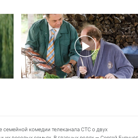
 семейной комедии телеканала СТС о двух
и их веселых семьях. В главных ролях — Сергей Буруно