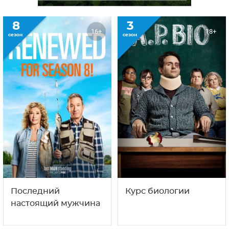
8
3
16+
18+
сезон
сезон
Последний
Курс биологии
настоящий мужчина