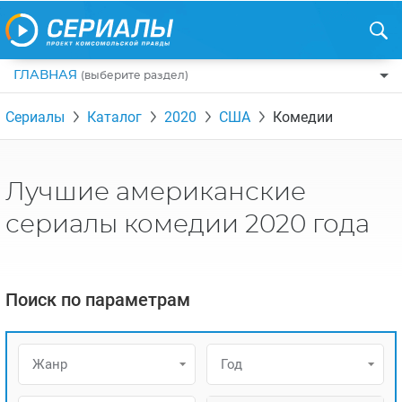
ГЛАВНАЯ
(выберите раздел)
ПО ЖАНРАМ
Сериалы
Каталог
2020
США
Комедии
КОМЕДИИ
ПО СТРАНАМ
ДРАМЫ
США
РЕЦЕНЗИИ
Лучшие американские
УЖАСЫ
РОССИЯ
НА ВЫХОДНЫЕ
сериалы комедии 2020 года
БОЕВИКИ
АНГЛИЯ
НОВОСТИ
ТРИЛЛЕРЫ
ИТАЛИЯ
ИНТЕРЕСНО
Поиск по параметрам
ФЭНТЕЗИ
ТУРЦИЯ
НОВОСТИ ТУРЕЦКИХ СЕРИАЛОВ
ДЕТЕКТИВЫ
УКРАИНА
АЗИАТСКИЕ СЕРИАЛЫ
Жанр
Год
КРИМИНАЛ
КАНАДА
ИНТЕРВЬЮ
ФАНТАСТИКА