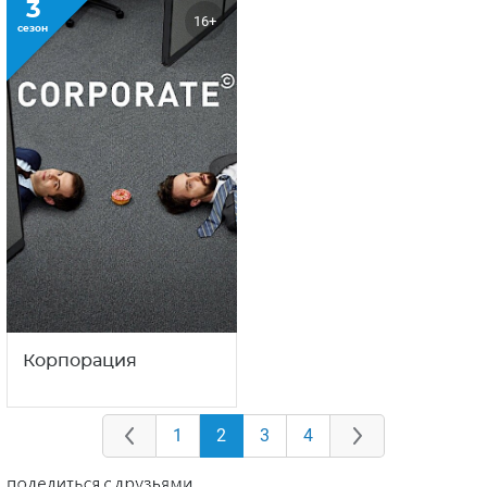
3
16+
сезон
Корпорация
1
2
3
4