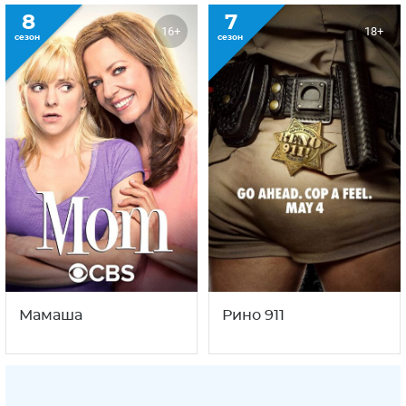
8
7
16+
18+
сезон
сезон
Мамаша
Рино 911