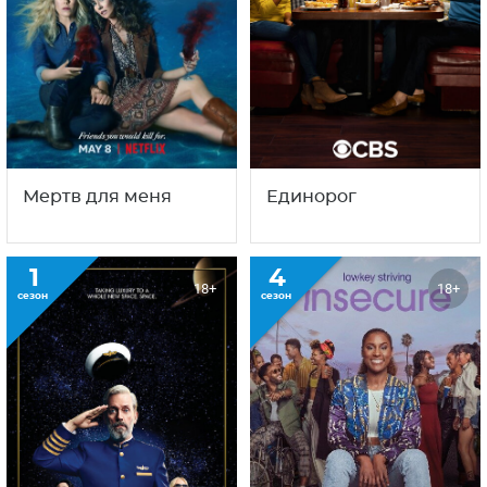
Мертв для меня
Единорог
1
4
18+
18+
сезон
сезон