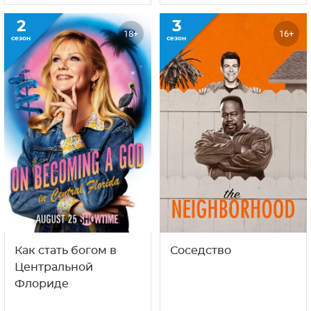
2
3
18+
16+
сезон
сезон
Как стать богом в
Соседство
Центральной
Флориде