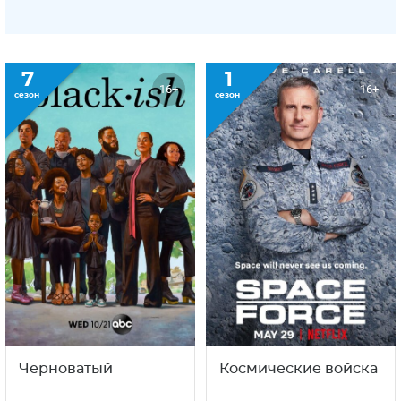
7
1
16+
16+
сезон
сезон
Черноватый
Космические войска