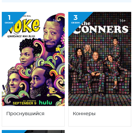
1
3
16+
16+
сезон
сезон
Проснувшийся
Коннеры