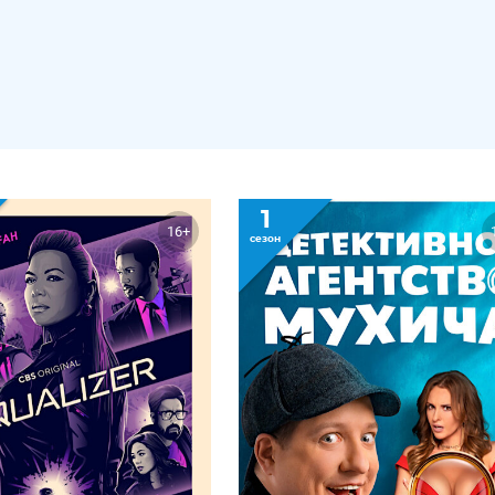
1
16+
сезон