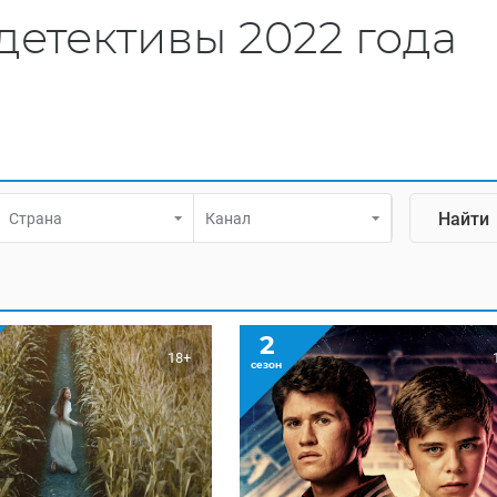
етективы 2022 года
Страна
Канал
2
18+
сезон