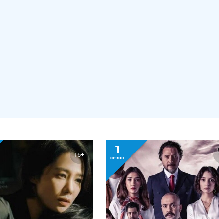
1
16+
сезон