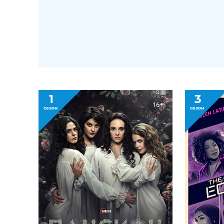
1
3
16+
сезон
сезон