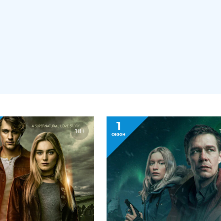
1
18+
сезон