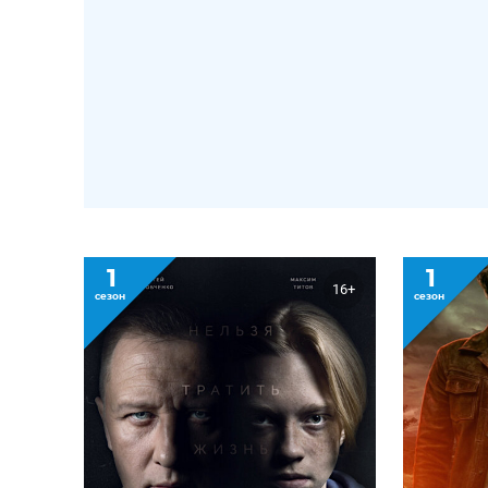
1
1
16+
сезон
сезон