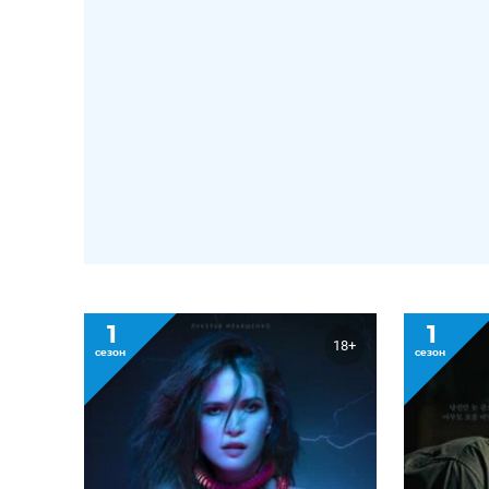
1
1
18+
сезон
сезон