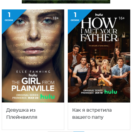
1
1
18+
16+
сезон
сезон
Девушка из
Как я встретила
Плейнвилля
вашего папу