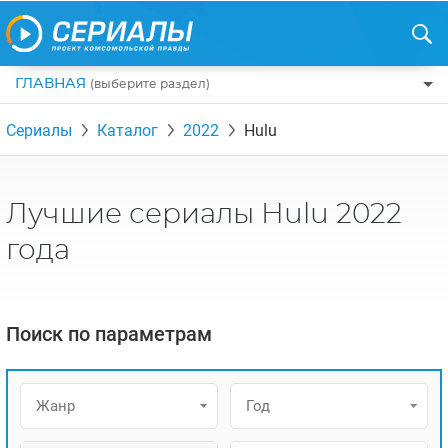
ГЛАВНАЯ
(выберите раздел)
ПО ЖАНРАМ
Сериалы
Каталог
2022
Hulu
КОМЕДИИ
ПО СТРАНАМ
ДРАМЫ
США
РЕЦЕНЗИИ
Лучшие сериалы Hulu 2022
УЖАСЫ
РОССИЯ
НА ВЫХОДНЫЕ
года
БОЕВИКИ
АНГЛИЯ
НОВОСТИ
ТРИЛЛЕРЫ
ИТАЛИЯ
ИНТЕРЕСНО
Поиск по параметрам
ФЭНТЕЗИ
ТУРЦИЯ
НОВОСТИ ТУРЕЦКИХ СЕРИАЛОВ
ДЕТЕКТИВЫ
УКРАИНА
АЗИАТСКИЕ СЕРИАЛЫ
Жанр
Год
КРИМИНАЛ
КАНАДА
ИНТЕРВЬЮ
ФАНТАСТИКА