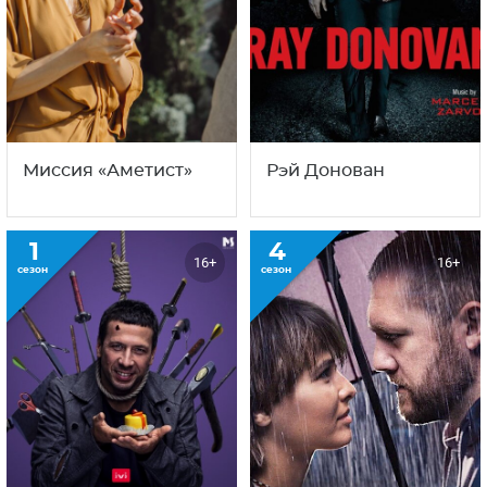
Миссия «Аметист»
Рэй Донован
1
4
16+
16+
сезон
сезон