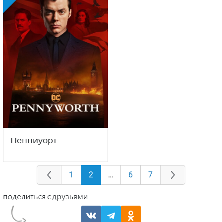
Пенниуорт
1
2
…
6
7