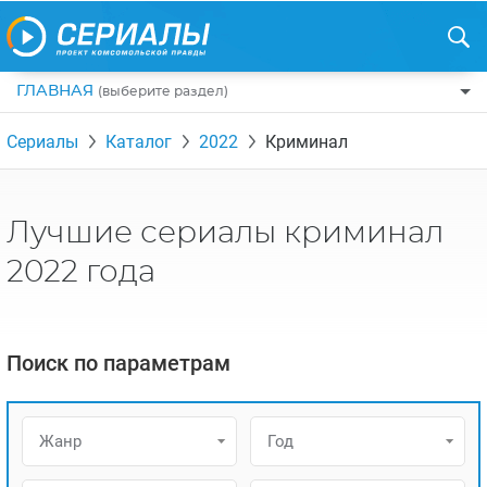
ГЛАВНАЯ
(выберите раздел)
ПО ЖАНРАМ
Сериалы
Каталог
2022
Криминал
КОМЕДИИ
ПО СТРАНАМ
ДРАМЫ
США
РЕЦЕНЗИИ
Лучшие сериалы криминал
УЖАСЫ
РОССИЯ
НА ВЫХОДНЫЕ
2022 года
БОЕВИКИ
АНГЛИЯ
НОВОСТИ
ТРИЛЛЕРЫ
ИТАЛИЯ
ИНТЕРЕСНО
Поиск по параметрам
ФЭНТЕЗИ
ТУРЦИЯ
НОВОСТИ ТУРЕЦКИХ СЕРИАЛОВ
ДЕТЕКТИВЫ
УКРАИНА
АЗИАТСКИЕ СЕРИАЛЫ
Жанр
Год
КРИМИНАЛ
КАНАДА
ИНТЕРВЬЮ
ФАНТАСТИКА