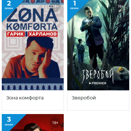
2
1
18+
18+
сезон
сезон
Зона комфорта
Зверобой
3
18+
сезон