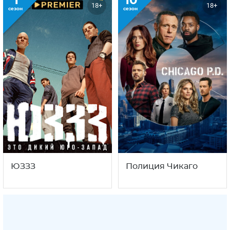
1
10
18+
18+
сезон
сезон
ЮЗЗЗ
Полиция Чикаго