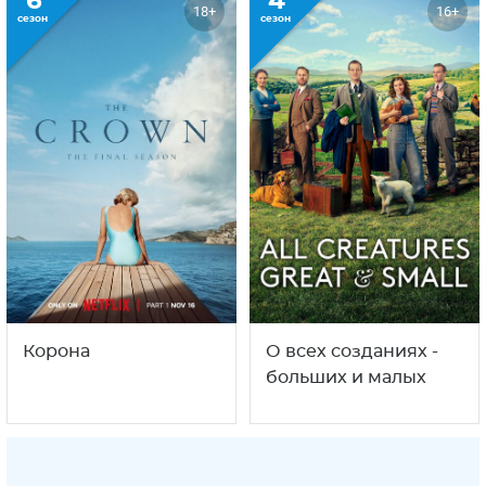
6
4
18+
16+
сезон
сезон
Корона
О всех созданиях -
больших и малых