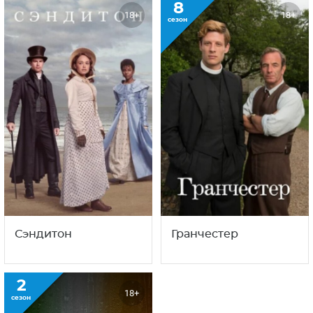
8
18+
18+
сезон
Сэндитон
Гранчестер
2
18+
сезон