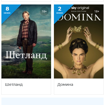
8
2
18+
18+
сезон
сезон
Шетланд
Домина