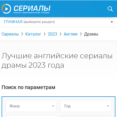
ГЛАВНАЯ
(выберите раздел)
ПО ЖАНРАМ
Сериалы
Каталог
2023
Англия
Драмы
КОМЕДИИ
ПО СТРАНАМ
ДРАМЫ
США
РЕЦЕНЗИИ
Лучшие английские сериалы
УЖАСЫ
РОССИЯ
НА ВЫХОДНЫЕ
драмы 2023 года
БОЕВИКИ
АНГЛИЯ
НОВОСТИ
ТРИЛЛЕРЫ
ИТАЛИЯ
ИНТЕРЕСНО
Поиск по параметрам
ФЭНТЕЗИ
ТУРЦИЯ
НОВОСТИ ТУРЕЦКИХ СЕРИАЛОВ
ДЕТЕКТИВЫ
УКРАИНА
АЗИАТСКИЕ СЕРИАЛЫ
Жанр
Год
КРИМИНАЛ
КАНАДА
ИНТЕРВЬЮ
ФАНТАСТИКА