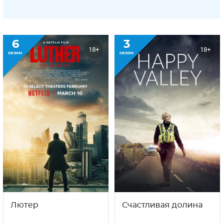
6
3
18+
18+
сезон
сезон
Лютер
Счастливая долина