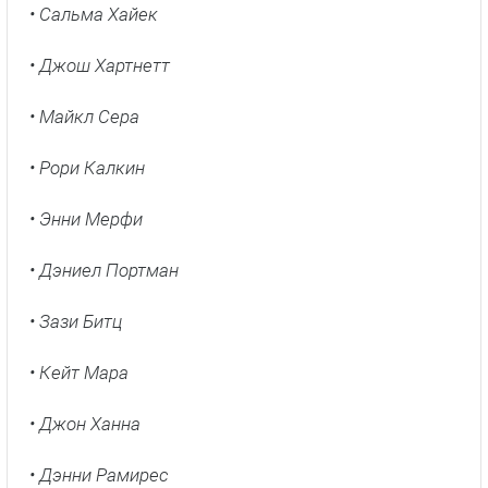
• Сальма Хайек
• Джош Хартнетт
• Майкл Сера
• Рори Калкин
• Энни Мерфи
• Дэниел Портман
• Зази Битц
• Кейт Мара
• Джон Ханна
• Дэнни Рамирес