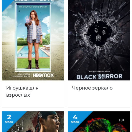
Игрушка для
Черное зеркало
взрослых
2
4
18+
18+
сезон
сезон