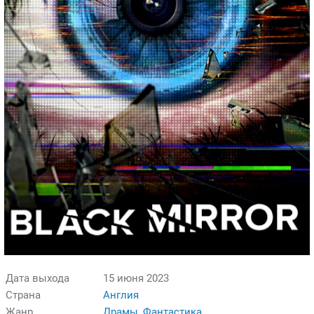
Дата выхода
15 июня 2023
Страна
Англия
Жанр
Драмы
,
Фантастика