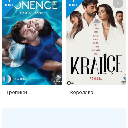
1
1
18+
16+
сезон
сезон
Тропики
Королева