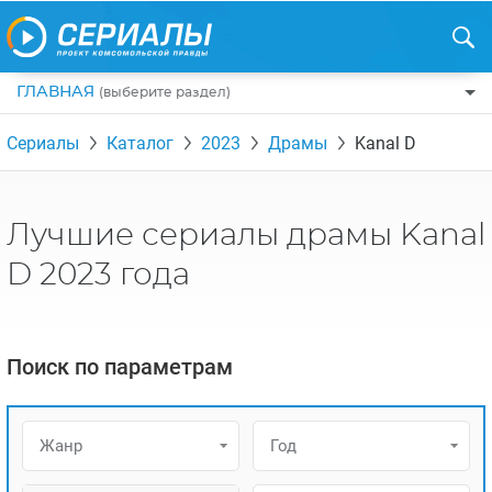
ГЛАВНАЯ
(выберите раздел)
ПО ЖАНРАМ
Сериалы
Каталог
2023
Драмы
Kanal D
КОМЕДИИ
ПО СТРАНАМ
ДРАМЫ
США
РЕЦЕНЗИИ
Лучшие сериалы драмы Kanal
УЖАСЫ
РОССИЯ
НА ВЫХОДНЫЕ
D 2023 года
БОЕВИКИ
АНГЛИЯ
НОВОСТИ
ТРИЛЛЕРЫ
ИТАЛИЯ
ИНТЕРЕСНО
Поиск по параметрам
ФЭНТЕЗИ
ТУРЦИЯ
НОВОСТИ ТУРЕЦКИХ СЕРИАЛОВ
ДЕТЕКТИВЫ
УКРАИНА
АЗИАТСКИЕ СЕРИАЛЫ
Жанр
Год
КРИМИНАЛ
КАНАДА
ИНТЕРВЬЮ
ФАНТАСТИКА