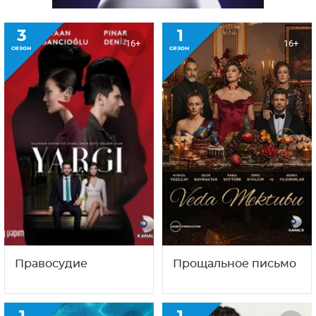
3
1
16+
16+
сезон
сезон
Правосудие
Прощальное письмо