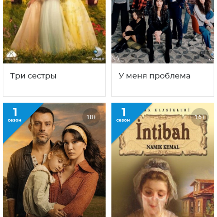
Три сестры
У меня проблема
1
1
18+
16+
сезон
сезон