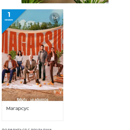
1
16+
сезон
Магарсус