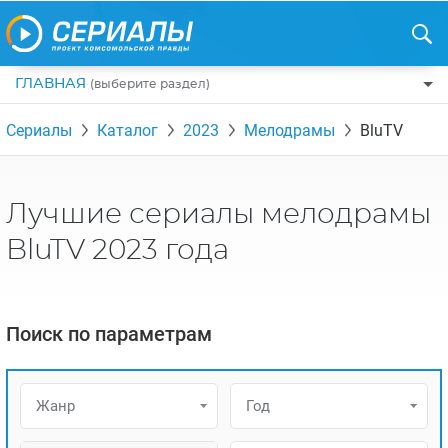
ГЛАВНАЯ
(выберите раздел)
ПО ЖАНРАМ
Сериалы
Каталог
2023
Мелодрамы
BluTV
КОМЕДИИ
ПО СТРАНАМ
ДРАМЫ
США
РЕЦЕНЗИИ
Лучшие сериалы мелодрамы
УЖАСЫ
РОССИЯ
НА ВЫХОДНЫЕ
BluTV 2023 года
БОЕВИКИ
АНГЛИЯ
НОВОСТИ
ТРИЛЛЕРЫ
ИТАЛИЯ
ИНТЕРЕСНО
Поиск по параметрам
ФЭНТЕЗИ
ТУРЦИЯ
НОВОСТИ ТУРЕЦКИХ СЕРИАЛОВ
ДЕТЕКТИВЫ
УКРАИНА
АЗИАТСКИЕ СЕРИАЛЫ
Жанр
Год
КРИМИНАЛ
КАНАДА
ИНТЕРВЬЮ
ФАНТАСТИКА