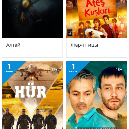
Алтай
Жар-птицы
1
1
12+
18+
сезон
сезон