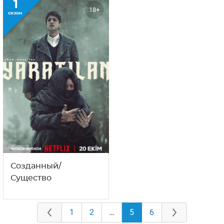
1
18+
сезон
Созданный/
Существо
1
2
…
5
6