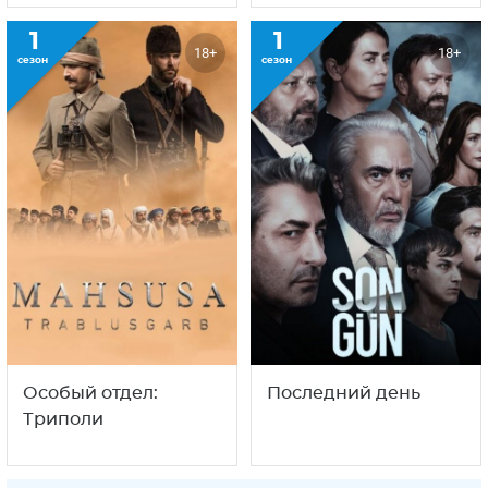
1
1
18+
18+
сезон
сезон
Особый отдел:
Последний день
Триполи