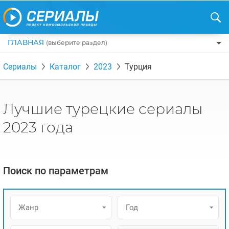
ГЛАВНАЯ
(выберите раздел)
ПО ЖАНРАМ
Сериалы
Каталог
2023
Турция
КОМЕДИИ
ПО СТРАНАМ
ДРАМЫ
США
РЕЦЕНЗИИ
Лучшие турецкие сериалы
УЖАСЫ
РОССИЯ
НА ВЫХОДНЫЕ
2023 года
БОЕВИКИ
АНГЛИЯ
НОВОСТИ
ТРИЛЛЕРЫ
ИТАЛИЯ
ИНТЕРЕСНО
Поиск по параметрам
ФЭНТЕЗИ
ТУРЦИЯ
НОВОСТИ ТУРЕЦКИХ СЕРИАЛОВ
ДЕТЕКТИВЫ
УКРАИНА
АЗИАТСКИЕ СЕРИАЛЫ
Жанр
Год
КРИМИНАЛ
КАНАДА
ИНТЕРВЬЮ
ФАНТАСТИКА