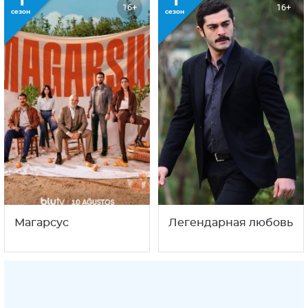
1
1
16+
16+
сезон
сезон
Магарсус
Легендарная любовь