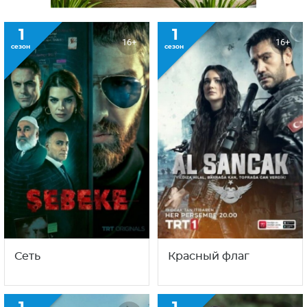
1
1
16+
16+
сезон
сезон
Сеть
Красный флаг