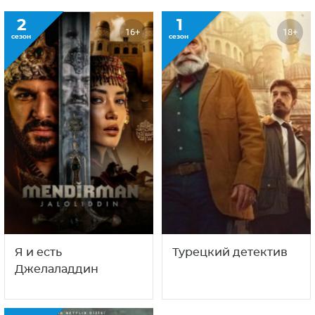
2
1
16+
18+
сезон
сезон
Я и есть
Турецкий детектив
Джелаладдин