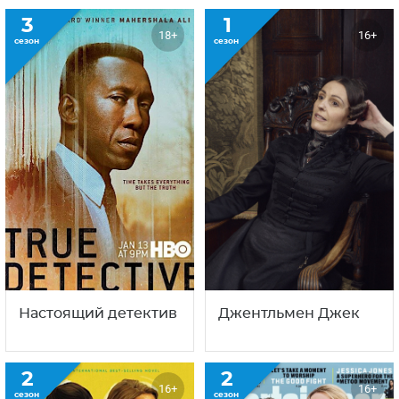
3
1
18+
16+
сезон
сезон
Настоящий детектив
Джентльмен Джек
2
2
16+
16+
сезон
сезон