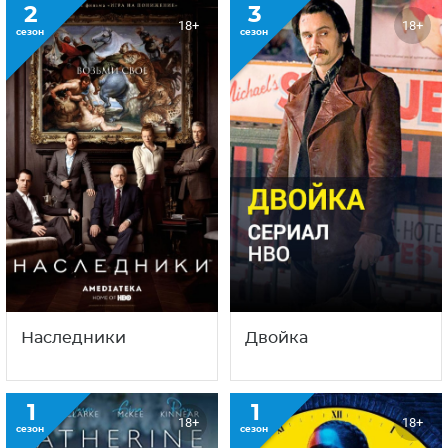
2
3
18+
18+
сезон
сезон
Наследники
Двойка
1
1
18+
18+
сезон
сезон