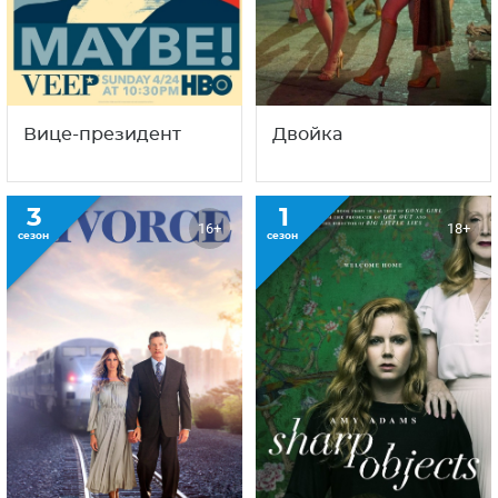
Вице-президент
Двойка
3
1
16+
18+
сезон
сезон