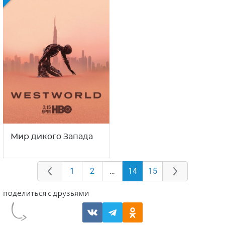
Мир дикого Запада
1
2
…
14
15