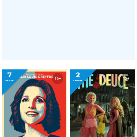
7
2
16+
18+
сезон
сезон