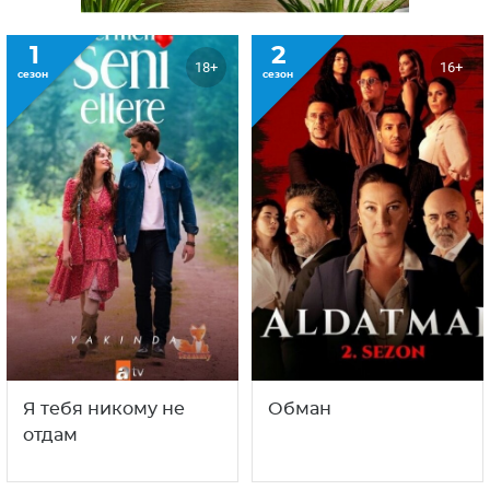
1
2
18+
16+
сезон
сезон
Я тебя никому не
Обман
отдам