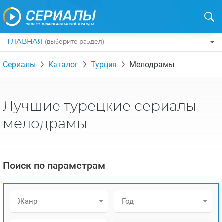
ГЛАВНАЯ
(выберите раздел)
ПО ЖАНРАМ
Сериалы
Каталог
Турция
Мелодрамы
КОМЕДИИ
ПО СТРАНАМ
ДРАМЫ
США
РЕЦЕНЗИИ
Лучшие турецкие сериалы
УЖАСЫ
РОССИЯ
НА ВЫХОДНЫЕ
мелодрамы
БОЕВИКИ
АНГЛИЯ
НОВОСТИ
ТРИЛЛЕРЫ
ИТАЛИЯ
ИНТЕРЕСНО
Поиск по параметрам
ФЭНТЕЗИ
ТУРЦИЯ
НОВОСТИ ТУРЕЦКИХ СЕРИАЛОВ
ДЕТЕКТИВЫ
УКРАИНА
АЗИАТСКИЕ СЕРИАЛЫ
Жанр
Год
КРИМИНАЛ
КАНАДА
ИНТЕРВЬЮ
ФАНТАСТИКА