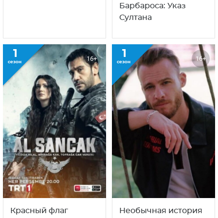
Барбароса: Указ
Султана
1
1
16+
16+
сезон
сезон
Красный флаг
Необычная история