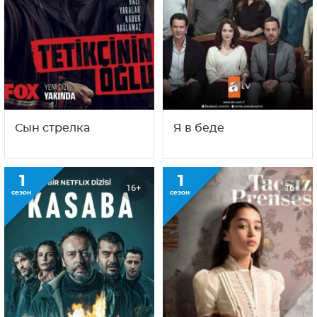
Сын стрелка
Я в беде
1
1
16+
16+
сезон
сезон