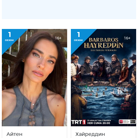
1
1
16+
16+
сезон
сезон
Айтен
Хайреддин