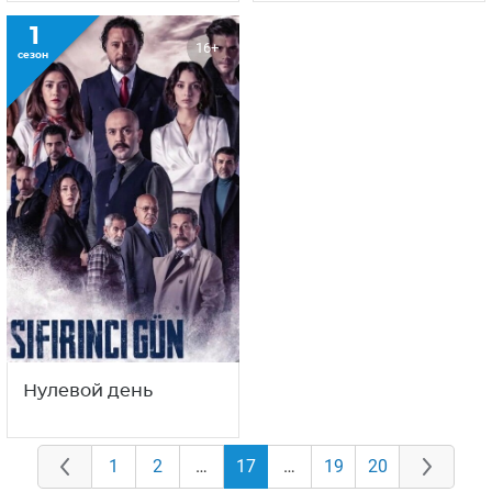
1
16+
сезон
Нулевой день
1
2
…
17
…
19
20