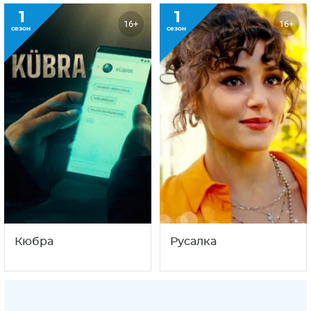
1
1
16+
16+
сезон
сезон
Кюбра
Русалка