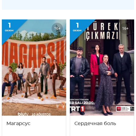
1
1
16+
16+
сезон
сезон
Магарсус
Сердечная боль