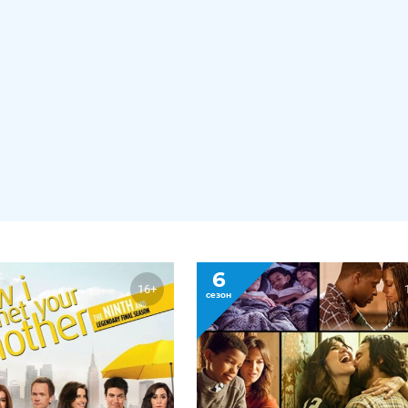
6
16+
сезон