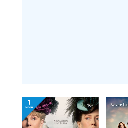
1
16+
сезон