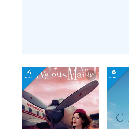
4
6
16+
сезон
сезон