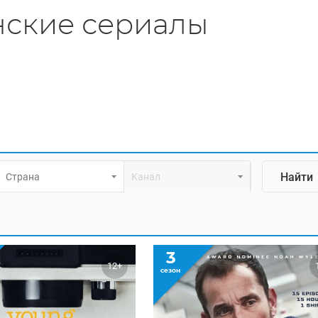
ские сериалы
Страна
Канал
3
12+
сезон