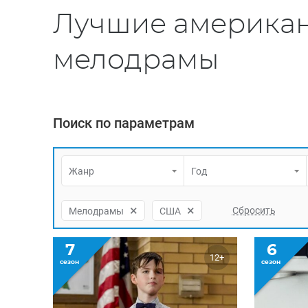
Лучшие американ
мелодрамы
Поиск по параметрам
Жанр
Год
×
×
Мелодрамы
США
7
6
12+
сезон
сезон