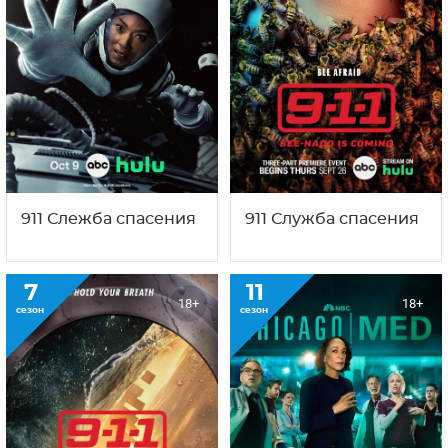
911 Слежба спасения
911 Служба спасения
7
11
18+
18+
сезон
сезон