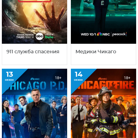
911 служба спасения
Медики Чикаго
13
14
18+
18+
сезон
сезон