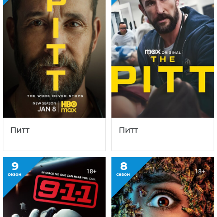
Питт
Питт
9
8
18+
18+
сезон
сезон