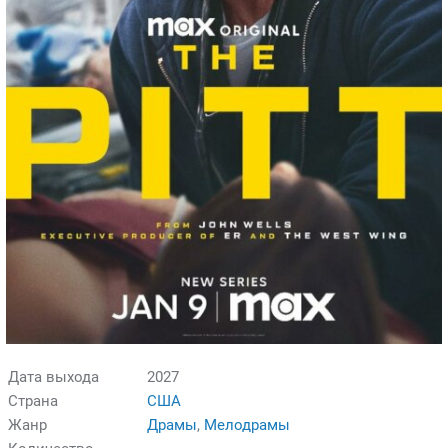
Дата выхода
2027
Страна
США
Жанр
Драмы
,
Мелодрамы