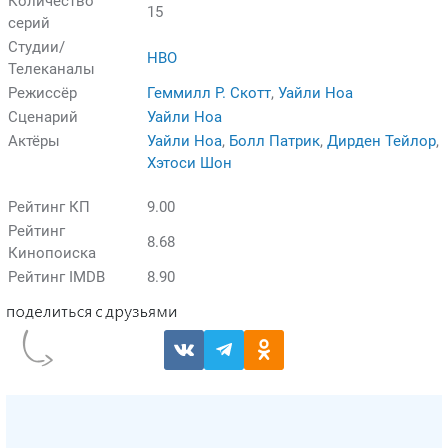
Количество
15
серий
Студии/
HBO
Телеканалы
Режиссёр
Геммилл Р. Скотт
,
Уайли Ноа
Сценарий
Уайли Ноа
Актёры
Уайли Ноа
,
Болл Патрик
,
Дирден Тейлор
,
Хэтоси Шон
Рейтинг КП
9.00
Рейтинг
8.68
Кинопоиска
Рейтинг IMDB
8.90