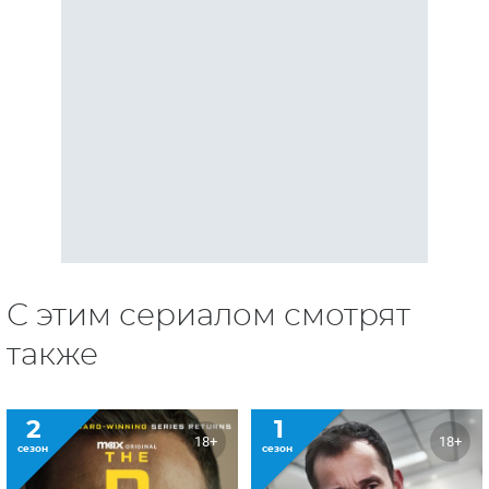
С этим сериалом смотрят
также
2
1
18+
18+
сезон
сезон