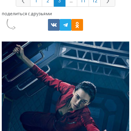
1
2
3
…
11
12