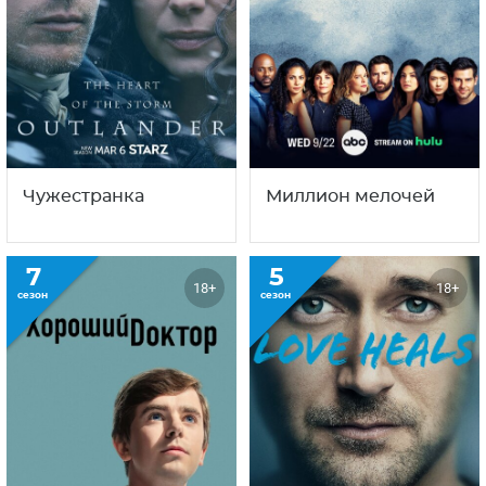
Чужестранка
Миллион мелочей
7
5
18+
18+
сезон
сезон