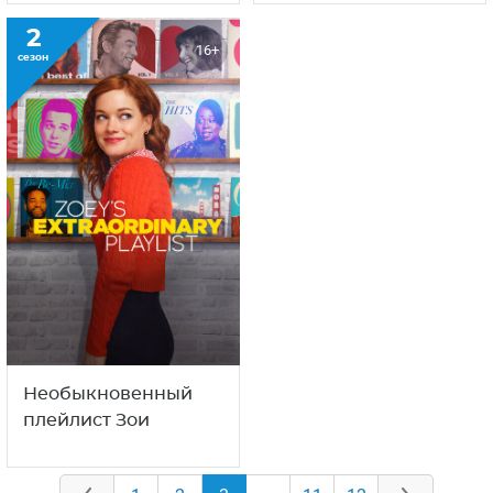
2
16+
сезон
Необыкновенный
плейлист Зои