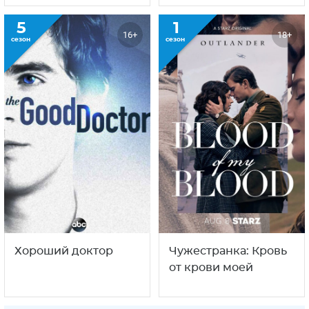
5
1
16+
18+
сезон
сезон
Хороший доктор
Чужестранка: Кровь
от крови моей