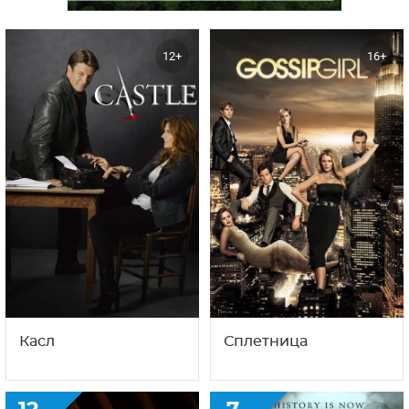
12+
16+
Касл
Сплетница