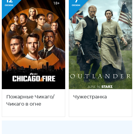
12
7
18+
16+
сезон
сезон
Пожарные Чикаго/
Чужестранка
Чикаго в огне