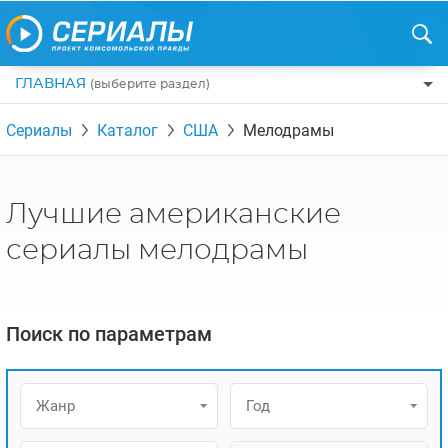
ГЛАВНАЯ
(выберите раздел)
ПО ЖАНРАМ
Сериалы
Каталог
США
Мелодрамы
КОМЕДИИ
ПО СТРАНАМ
ДРАМЫ
США
РЕЦЕНЗИИ
Лучшие американские
УЖАСЫ
РОССИЯ
НА ВЫХОДНЫЕ
сериалы мелодрамы
БОЕВИКИ
АНГЛИЯ
НОВОСТИ
ТРИЛЛЕРЫ
ИТАЛИЯ
ИНТЕРЕСНО
Поиск по параметрам
ФЭНТЕЗИ
ТУРЦИЯ
НОВОСТИ ТУРЕЦКИХ СЕРИАЛОВ
ДЕТЕКТИВЫ
УКРАИНА
АЗИАТСКИЕ СЕРИАЛЫ
Жанр
Год
КРИМИНАЛ
КАНАДА
ИНТЕРВЬЮ
ФАНТАСТИКА