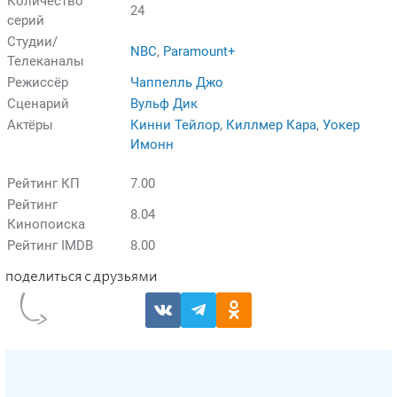
Количество
24
серий
Студии/
NBC
,
Paramount+
Телеканалы
Режиссёр
Чаппелль Джо
Сценарий
Вульф Дик
Актёры
Кинни Тейлор
,
Киллмер Кара
,
Уокер
Имонн
Рейтинг КП
7.00
Рейтинг
8.04
Кинопоиска
Рейтинг IMDB
8.00