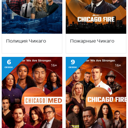
Полиция Чикаго
Пожарные Чикаго
6
9
16+
16+
сезон
сезон