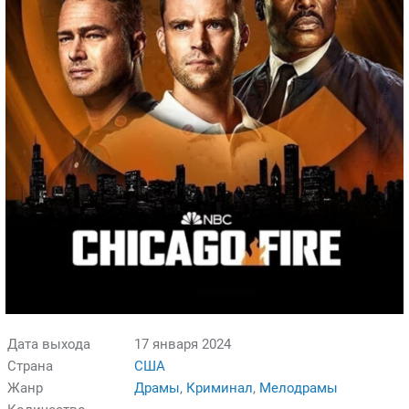
Дата выхода
17 января 2024
Страна
США
Жанр
Драмы
,
Криминал
,
Мелодрамы