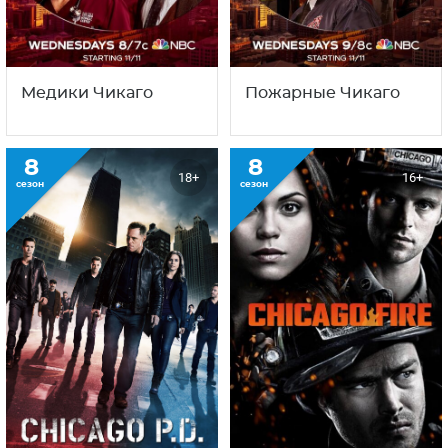
Медики Чикаго
Пожарные Чикаго
8
8
18+
16+
сезон
сезон