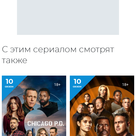
С этим сериалом смотрят
также
10
10
18+
18+
сезон
сезон