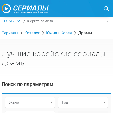
ГЛАВНАЯ
(выберите раздел)
ПО ЖАНРАМ
Сериалы
Каталог
Южная Корея
Драмы
КОМЕДИИ
ПО СТРАНАМ
ДРАМЫ
США
РЕЦЕНЗИИ
Лучшие корейские сериалы
УЖАСЫ
РОССИЯ
НА ВЫХОДНЫЕ
драмы
БОЕВИКИ
АНГЛИЯ
НОВОСТИ
ТРИЛЛЕРЫ
ИТАЛИЯ
ИНТЕРЕСНО
Поиск по параметрам
ФЭНТЕЗИ
ТУРЦИЯ
НОВОСТИ ТУРЕЦКИХ СЕРИАЛОВ
ДЕТЕКТИВЫ
УКРАИНА
АЗИАТСКИЕ СЕРИАЛЫ
Жанр
Год
КРИМИНАЛ
КАНАДА
ИНТЕРВЬЮ
ФАНТАСТИКА