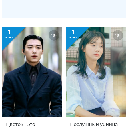
1
1
18+
18+
сезон
сезон
Цветок - это
Послушный убийца