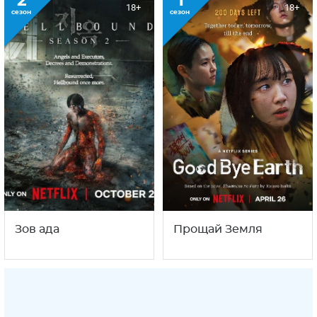
2
1
18+
18+
сезон
сезон
Зов ада
Прощай Земля