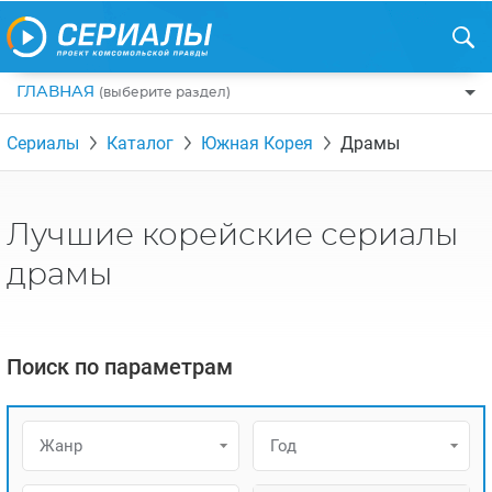
ГЛАВНАЯ
(выберите раздел)
ПО ЖАНРАМ
Сериалы
Каталог
Южная Корея
Драмы
КОМЕДИИ
ПО СТРАНАМ
ДРАМЫ
США
РЕЦЕНЗИИ
Лучшие корейские сериалы
УЖАСЫ
РОССИЯ
НА ВЫХОДНЫЕ
драмы
БОЕВИКИ
АНГЛИЯ
НОВОСТИ
ТРИЛЛЕРЫ
ИТАЛИЯ
ИНТЕРЕСНО
Поиск по параметрам
ФЭНТЕЗИ
ТУРЦИЯ
НОВОСТИ ТУРЕЦКИХ СЕРИАЛОВ
ДЕТЕКТИВЫ
УКРАИНА
АЗИАТСКИЕ СЕРИАЛЫ
Жанр
Год
КРИМИНАЛ
КАНАДА
ИНТЕРВЬЮ
ФАНТАСТИКА