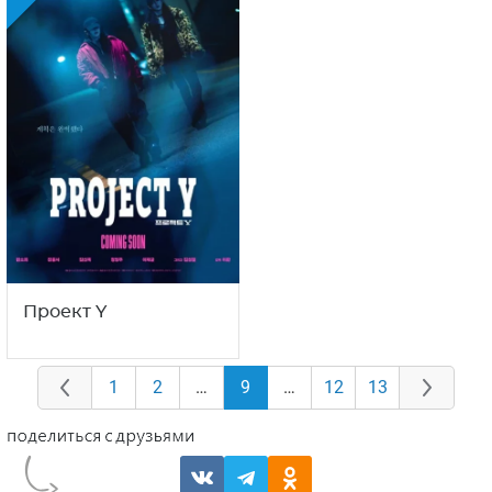
Проект Y
1
2
…
9
…
12
13