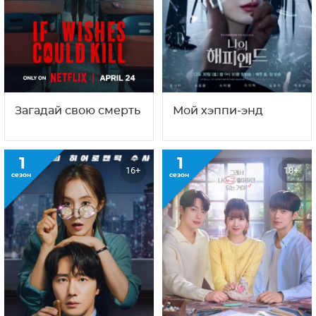
Загадай свою смерть
Мой хэппи-энд
1
1
16+
18+
сезон
сезон