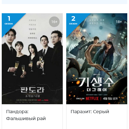
1
2
16+
18+
сезон
сезон
Пандора:
Паразит: Серый
Фальшивый рай