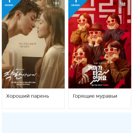
1
1
18+
16+
сезон
сезон
Хороший парень
Горящие муравьи