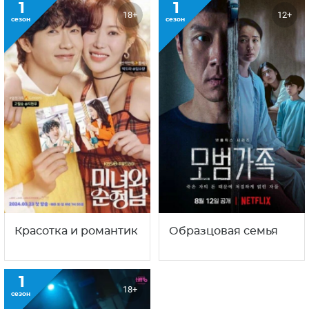
1
1
18+
12+
сезон
сезон
Красотка и романтик
Образцовая семья
1
18+
сезон