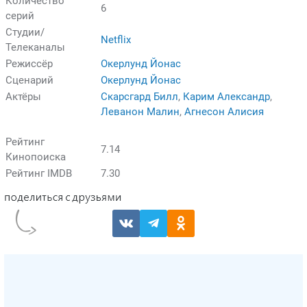
Количество
6
серий
Студии/
Netflix
Телеканалы
Режиссёр
Окерлунд Йонас
Сценарий
Окерлунд Йонас
Актёры
Скарсгард Билл
,
Карим Александр
,
Леванон Малин
,
Агнесон Алисия
Рейтинг
7.14
Кинопоиска
Рейтинг IMDB
7.30