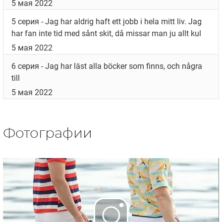
5 мая 2022
5 серия
- Jag har aldrig haft ett jobb i hela mitt liv. Jag
har fan inte tid med sånt skit, då missar man ju allt kul
5 мая 2022
6 серия
- Jag har läst alla böcker som finns, och några
till
5 мая 2022
Фотографии