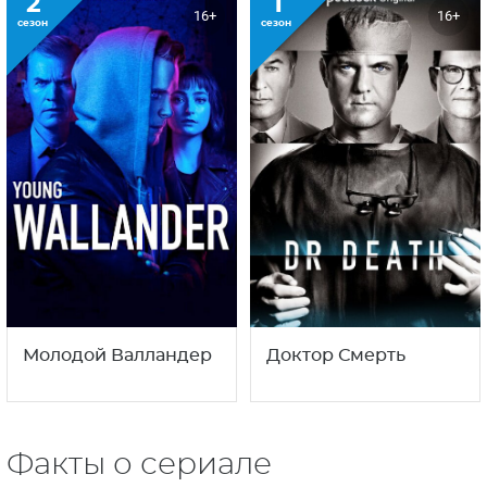
2
1
16+
16+
сезон
сезон
Молодой Валландер
Доктор Смерть
Факты о сериале