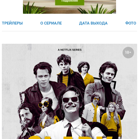
ЯПОНИЯ
СВЕТСКИЕ НОВОСТИ
МЕЛОДРАМЫ
ИСПАНИЯ
ТЕСТЫ
ТРЕЙЛЕРЫ
О СЕРИАЛЕ
ДАТА ВЫХОДА
ФОТО
ФРАНЦИЯ
СПОЙЛЕРЫ ИЗ СЕРИАЛОВ
ГЕРМАНИЯ
18+