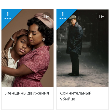
1
1
18+
18+
сезон
сезон
Женщины движения
Сомнительный
убийца