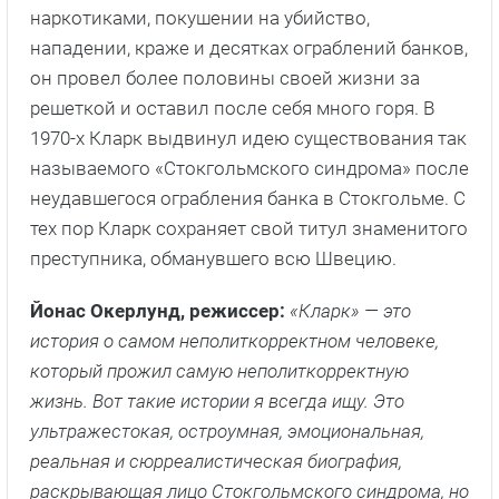
наркотиками, покушении на убийство,
нападении, краже и десятках ограблений банков,
он провел более половины своей жизни за
решеткой и оставил после себя много горя. В
1970-х Кларк выдвинул идею существования так
называемого «Стокгольмского синдрома» после
неудавшегося ограбления банка в Стокгольме. С
тех пор Кларк сохраняет свой титул знаменитого
преступника, обманувшего всю Швецию.
Йонас Окерлунд, режиссер:
«Кларк» — это
история о самом неполиткорректном человеке,
который прожил самую неполиткорректную
жизнь. Вот такие истории я всегда ищу. Это
ультражестокая, остроумная, эмоциональная,
реальная и сюрреалистическая биография,
раскрывающая лицо Стокгольмского синдрома, но