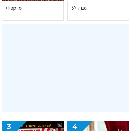
Фарго
Улица
3
4
18+
16+