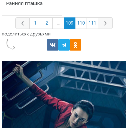
Ранняя пташка
1
2
…
109
110
111