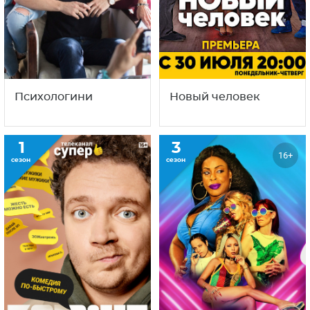
Психологини
Новый человек
1
3
16+
сезон
сезон