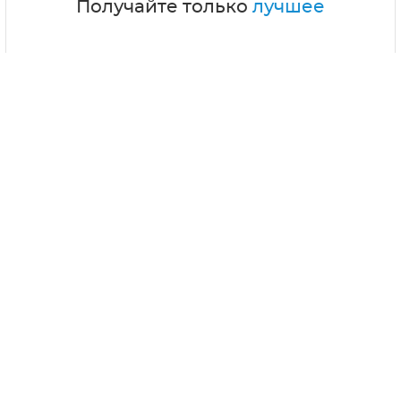
Получайте только
лучшее
Подписываясь на рассылку, Вы соглашаетесь
с
политикой конфиденциальности
О проекте