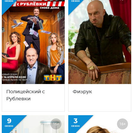
сезон
сезон
Полицейский с
Физрук
Рублевки
9
3
16+
16+
сезон
сезон