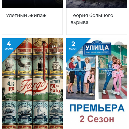
Улетный экипаж
Теория большого
взрыва
4
2
16+
16+
сезон
сезон