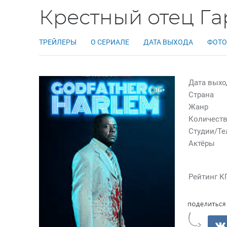
Крестный отец Га
ТРЕЙЛЕРЫ
О СЕРИАЛЕ
ДАТА ВЫХОДА
ФОТО
Дата выхо
16+
Страна
Жанр
Количеств
Студии/Т
Актёры
Рейтинг К