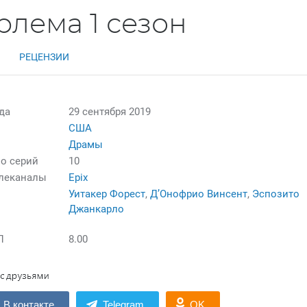
рлема 1 сезон
РЕЦЕНЗИИ
да
29 сентября 2019
США
Драмы
о серий
10
елеканалы
Epix
Уитакер Форест
,
Д’Онофрио Винсент
,
Эспозито
Джанкарло
П
8.00
В контакте
Telegram
OK