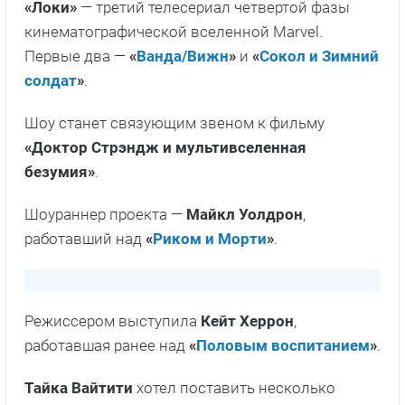
«Локи»
— третий телесериал четвертой фазы
кинематографической вселенной Marvel.
Первые два —
«
Ванда/Вижн
»
и
«
Сокол и Зимний
солдат
»
.
Шоу станет связующим звеном к фильму
«Доктор Стрэндж и мультивселенная
безумия»
.
Шоураннер проекта —
Майкл Уолдрон
,
работавший над
«
Риком и Морти
»
.
Режиссером выступила
Кейт Херрон
,
работавшая ранее над
«
Половым воспитанием
»
.
Тайка Вайтити
хотел поставить несколько