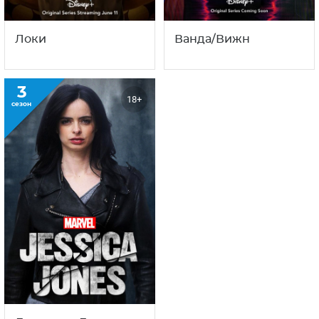
Локи
Ванда/Вижн
3
18+
сезон