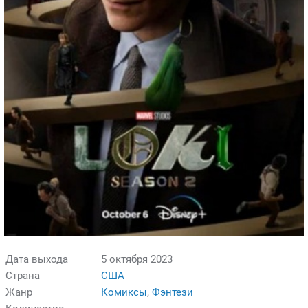
Дата выхода
5 октября 2023
Страна
США
Жанр
Комиксы
,
Фэнтези