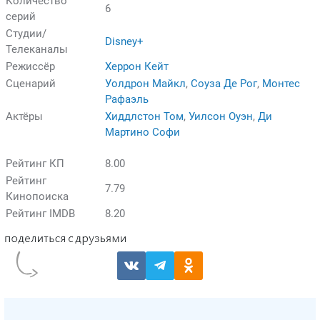
Количество
6
серий
Студии/
Disney+
Телеканалы
Режиссёр
Херрон Кейт
Сценарий
Уолдрон Майкл
,
Соуза Де Рог
,
Монтес
Рафаэль
Актёры
Хиддлстон Том
,
Уилсон Оуэн
,
Ди
Мартино Софи
Рейтинг КП
8.00
Рейтинг
7.79
Кинопоиска
Рейтинг IMDB
8.20