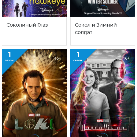
Соколиный Глаз
Сокол и Зимний
солдат
1
1
16+
16+
сезон
сезон