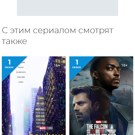
С этим сериалом смотрят
также
1
1
16+
18+
сезон
сезон