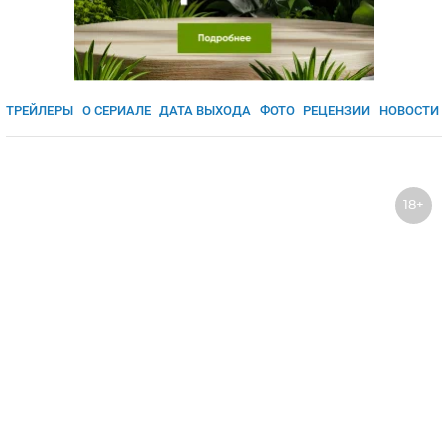
ЯПОНИЯ
СВЕТСКИЕ НОВОСТИ
МЕЛОДРАМЫ
ИСПАНИЯ
ТЕСТЫ
ФРАНЦИЯ
СПОЙЛЕРЫ ИЗ СЕРИАЛОВ
ТРЕЙЛЕРЫ
О СЕРИАЛЕ
ДАТА ВЫХОДА
ФОТО
РЕЦЕНЗИИ
НОВОСТИ
ГЕРМАНИЯ
18+