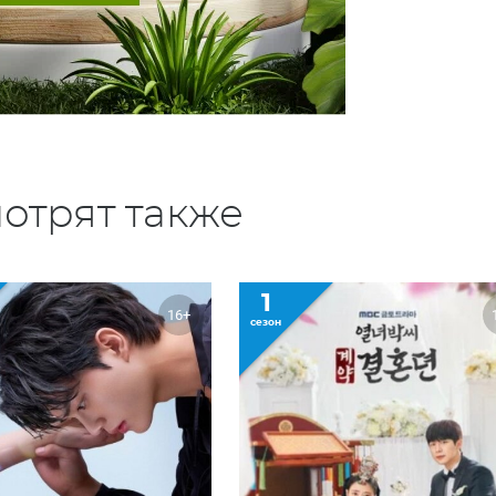
отрят также
1
16+
сезон