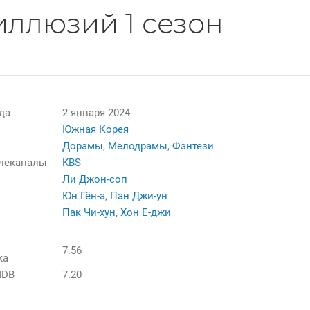
ллюзий 1 сезон
да
2 января 2024
Южная Корея
Дорамы
,
Мелодрамы
,
Фэнтези
елеканалы
KBS
Ли Джон-соп
Юн Гён-а
,
Пан Джи-ун
Пак Чи-хун
,
Хон Е-джи
7.56
ка
MDB
7.20