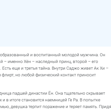
ь образованный и воспитанный молодой мужчина. Он
й – именно Хён – наследный принц, второй – его
 Есть еще и третья тайна. Внутри Саджо живет Ак Хи –
ся флирт, но любой физический контакт приносит
дница падшей династии Ён. Она тщательно скрывает
и в итоге становится наемницей Ге Ра. В попытке
емью, девушка терпит поражение и теряет память. Прид