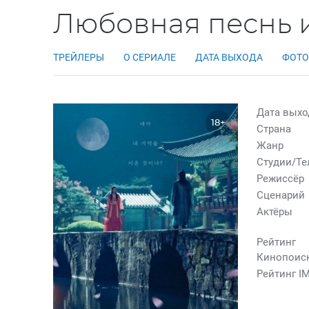
Любовная песнь и
ТРЕЙЛЕРЫ
О СЕРИАЛЕ
ДАТА ВЫХОДА
ФОТО
Дата выхо
18+
Страна
Жанр
Студии/Т
Режиссёр
Сценарий
Актёры
Рейтинг
Кинопоис
Рейтинг I