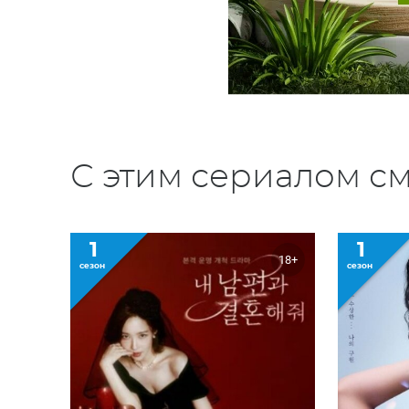
С этим сериалом см
1
1
18+
сезон
сезон