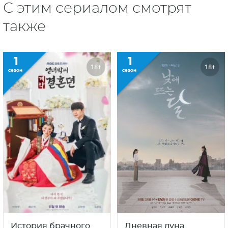
С этим сериалом смотрят
также
1
1
18+
18+
сезон
сезон
История брачного
Дневная луна