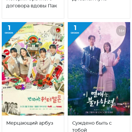
договора вдовы Пак
1
1
16+
16+
сезон
сезон
Мерцающий арбуз
Суждено быть с
тобой