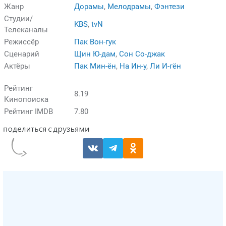
Жанр
Дорамы
,
Мелодрамы
,
Фэнтези
Студии/
KBS
,
tvN
Телеканалы
Режиссёр
Пак Вон-гук
Сценарий
Щин Ю-дам
,
Сон Со-джак
Актёры
Пак Мин-ён
,
На Ин-у
,
Ли И-гён
Рейтинг
8.19
Кинопоиска
Рейтинг IMDB
7.80