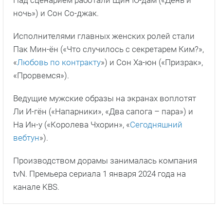
Над сценарием работали Щин Ю-дам («День и
ночь») и Сон Со-джак.
Исполнителями главных женских ролей стали
Пак Мин-ён («Что случилось с секретарем Ким?»,
«
Любовь по контракту
») и Сон Ха-юн («Призрак»,
«Прорвемся»).
Ведущие мужские образы на экранах воплотят
Ли И-гён («Напарники», «Два сапога – пара») и
На Ин-у («Королева Чхорин», «
Сегодняшний
вебтун
»).
Производством дорамы занималась компания
tvN. Премьера сериала 1 января 2024 года на
канале KBS.