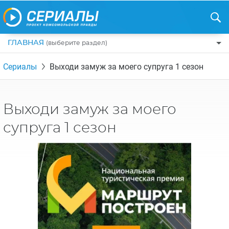
ГЛАВНАЯ
(выберите раздел)
ПО ЖАНРАМ
Сериалы
Выходи замуж за моего супруга 1 сезон
КОМЕДИИ
ПО СТРАНАМ
ДРАМЫ
США
РЕЦЕНЗИИ
Выходи замуж за моего
УЖАСЫ
РОССИЯ
НА ВЫХОДНЫЕ
супруга 1 сезон
БОЕВИКИ
АНГЛИЯ
НОВОСТИ
ТРИЛЛЕРЫ
ИТАЛИЯ
ИНТЕРЕСНО
ФЭНТЕЗИ
ТУРЦИЯ
НОВОСТИ ТУРЕЦКИХ СЕРИАЛОВ
ДЕТЕКТИВЫ
УКРАИНА
АЗИАТСКИЕ СЕРИАЛЫ
КРИМИНАЛ
КАНАДА
ИНТЕРВЬЮ
ФАНТАСТИКА