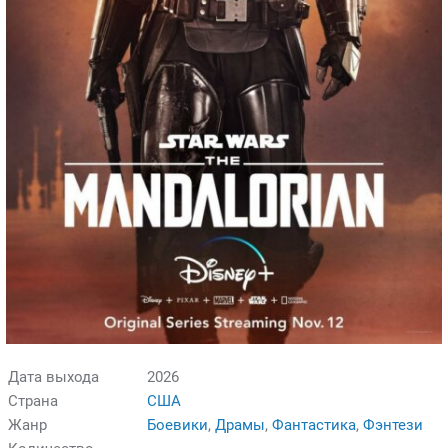
Дата выхода
2026
Страна
США
Жанр
Боевики
,
Драмы
,
Фантастика
,
Фэнтези