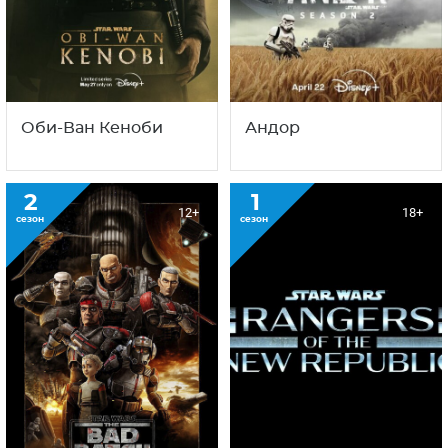
Оби-Ван Кеноби
Андор
2
1
12+
18+
сезон
сезон