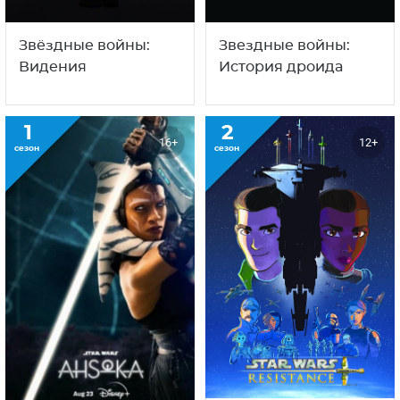
Звёздные войны:
Звездные войны:
Видения
История дроида
1
2
16+
12+
сезон
сезон