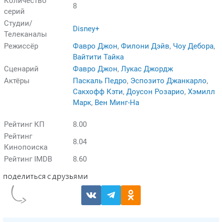
Количество
8
серий
Студии/
Disney+
Телеканалы
Режиссёр
Фавро Джон
,
Филони Дэйв
,
Чоу Дебора
,
Вайтити Тайка
Сценарий
Фавро Джон
,
Лукас Джордж
Актёры
Паскаль Педро
,
Эспозито Джанкарло
,
Сакхофф Кэти
,
Доусон Розарио
,
Хэмилл
Марк
,
Вен Минг-На
Рейтинг КП
8.00
Рейтинг
8.04
Кинопоиска
Рейтинг IMDB
8.60