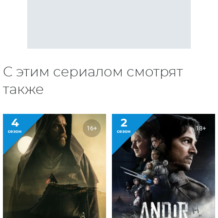
С этим сериалом смотрят
также
4
2
16+
18+
сезон
сезон