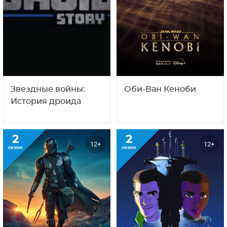
Звездные войны:
Оби-Ван Кеноби
История дроида
2
2
12+
12+
сезон
сезон