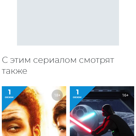
С этим сериалом смотрят
также
1
1
18+
16+
сезон
сезон