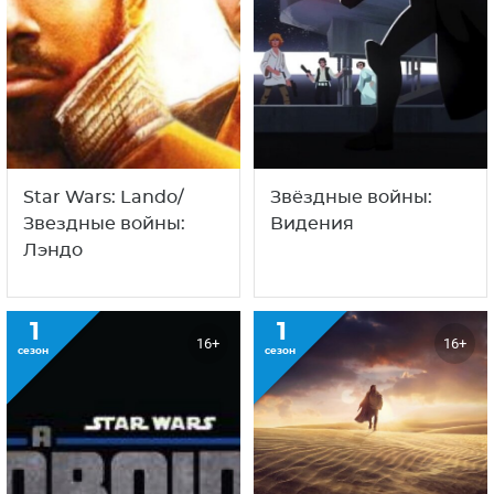
Star Wars: Lando/
Звёздные войны:
Звездные войны:
Видения
Лэндо
1
1
16+
16+
сезон
сезон