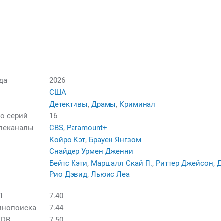
да
2026
США
Детективы
,
Драмы
,
Криминал
о серий
16
елеканалы
CBS
,
Paramount+
Койро Кэт
,
Брауен Янгзом
Снайдер Урмен Дженни
Бейтс Кэти
,
Маршалл Скай П.
,
Риттер Джейсон
,
Рио Дэвид
,
Льюис Леа
П
7.40
инопоиска
7.44
MDB
7.50