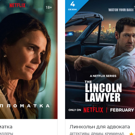
4
18+
сезон
атка
Линкольн для адвоката
ИЛЛЕРЫ
ДЕТЕКТИВЫ
,
ДРАМЫ
,
КРИМИНАЛ
,