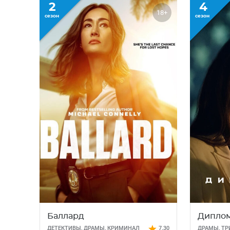
2
4
18+
сезон
сезон
Баллард
Диплом
ДЕТЕКТИВЫ
,
ДРАМЫ
,
КРИМИНАЛ
7.30
ДРАМЫ
,
ТР