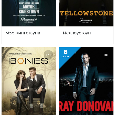
Мэр Кингстауна
Йеллоустоун
8
16+
18+
сезон