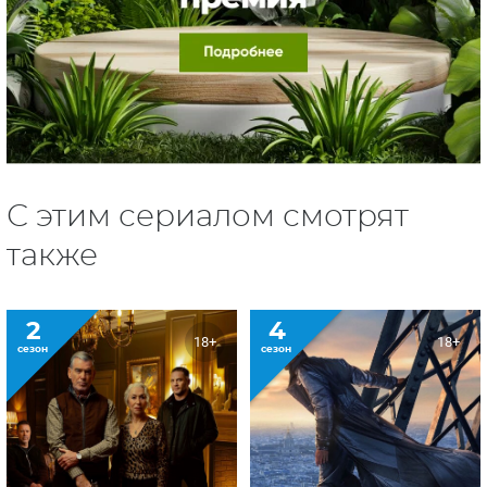
С этим сериалом смотрят
также
2
4
18+
18+
сезон
сезон