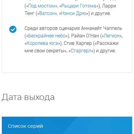
(«
Под мостом
», «
Рыцари Готэма
»), Ларри
Тенг («
Ватсон
», «
Нэнси Дрю
») и другие.
Среди авторов сценария Аннакейт Чаппель
(«
Бескрайнее небо
»), Райан О’Нан («
Легион
»,
«
Королева юга
»), Стив Харпер («Расскажи
мне свои секреты», «
Старгерл
») и другие.
Дата выхода
Список серий