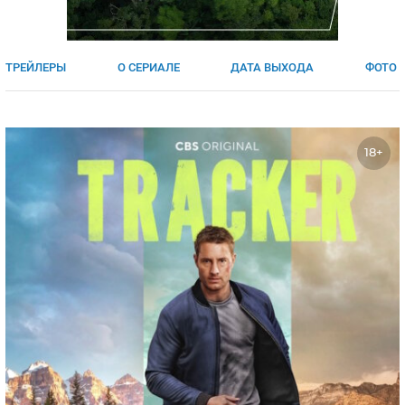
ЯПОНИЯ
СВЕТСКИЕ НОВОСТИ
МЕЛОДРАМЫ
ИСПАНИЯ
ТЕСТЫ
ТРЕЙЛЕРЫ
О СЕРИАЛЕ
ДАТА ВЫХОДА
ФОТО
ФРАНЦИЯ
СПОЙЛЕРЫ ИЗ СЕРИАЛОВ
ГЕРМАНИЯ
18+