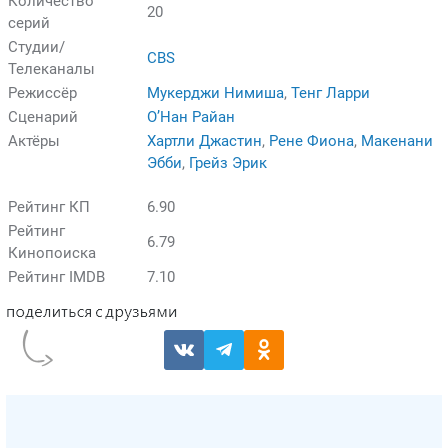
Количество
20
серий
Студии/
CBS
Телеканалы
Режиссёр
Мукерджи Нимиша
,
Тенг Ларри
Сценарий
О’Нан Райан
Актёры
Хартли Джастин
,
Рене Фиона
,
Макенани
Эбби
,
Грейз Эрик
Рейтинг КП
6.90
Рейтинг
6.79
Кинопоиска
Рейтинг IMDB
7.10