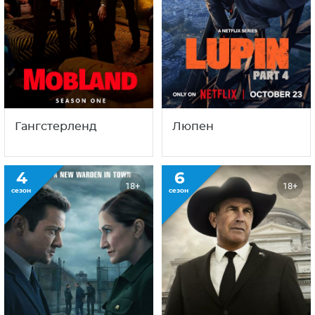
Гангстерленд
Люпен
4
6
18+
18+
сезон
сезон