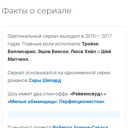
Факты о сериале
Оригинальный сериал выходил в 2010 — 2017
годах. Главные роли исполнили
Тройэн
Беллисарио
,
Эшли Бенсон
,
Люси Хейл
и
Шей
Митчелл
.
Сериал основывался на одноименной серии
романов
Сары Шепард
.
Шоу имеет два спин-оффа:
«Рейвенсвуд»
и
«
Милые обманщицы: Перфекционистки
»
.
Сценарист проекта
Роберто Агирре-Сакаса