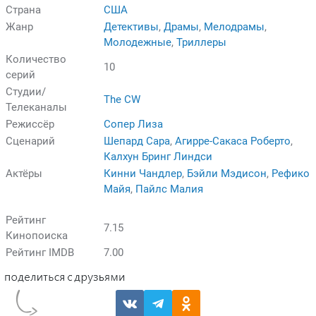
Страна
США
Жанр
Детективы
,
Драмы
,
Мелодрамы
,
Молодежные
,
Триллеры
Количество
10
серий
Студии/
The CW
Телеканалы
Режиссёр
Сопер Лиза
Сценарий
Шепард Сара
,
Агирре-Сакаса Роберто
,
Калхун Бринг Линдси
Актёры
Кинни Чандлер
,
Бэйли Мэдисон
,
Рефико
Майя
,
Пайлс Малия
Рейтинг
7.15
Кинопоиска
Рейтинг IMDB
7.00