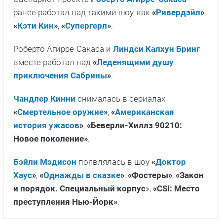
ранее работал над такими шоу, как
«
Ривердэйл
»
,
«
Кэти Кин
»
,
«
Супергерл
»
.
Роберто Агирре-Сакаса и
Линдси Калхун Бринг
вместе работал над
«
Леденящими душу
приключения Сабрины
»
.
Чандлер Кинни
снималась в сериалах
«
Смертельное оружие
»
,
«
Американская
история ужасов
»
,
«Беверли-Хиллз 90210:
Новое поколение»
.
Бэйли Мэдисон
появлялась в шоу
«
Доктор
Хаус
»
,
«
Однажды в сказке
»
,
«Фостеры»
,
«Закон
и порядок. Специальный корпус
»,
«CSI: Место
преступления Нью-Йорк»
.