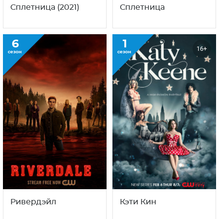
Сплетница (2021)
Сплетница
6
1
16+
сезон
сезон
Ривердэйл
Кэти Кин