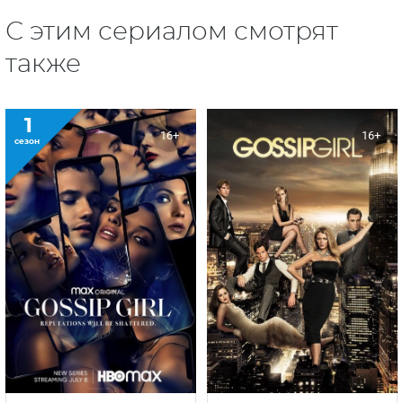
С этим сериалом смотрят
также
1
16+
16+
сезон