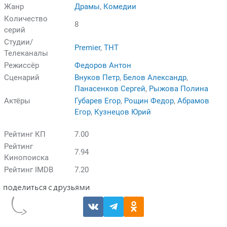
Жанр
Драмы
,
Комедии
Количество
8
серий
Студии/
Premier
,
ТНТ
Телеканалы
Режиссёр
Федоров Антон
Сценарий
Внуков Петр
,
Белов Александр
,
Панасенков Сергей
,
Рыжова Полина
Актёры
Губарев Егор
,
Рощин Федор
,
Абрамов
Егор
,
Кузнецов Юрий
Рейтинг КП
7.00
Рейтинг
7.94
Кинопоиска
Рейтинг IMDB
7.20