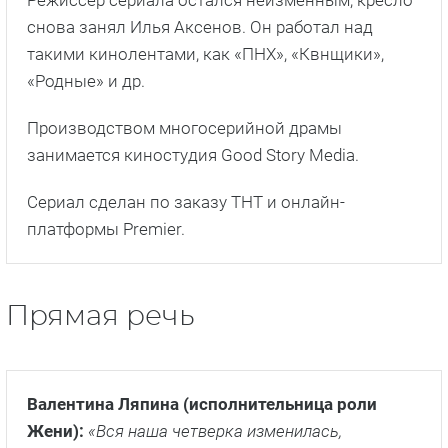
Прямая речь
Валентина Ляпина (исполнительница роли
Жени):
«Вся наша четверка изменилась,
повзрослела… Каждый из нас стоит перед своим
выбором, пытается найти себя. Вообще поиск себя
– для меня это главная тема сезона. У Жени этот
поиск тоже происходит. Она уже взрослая
девушка, у нее возникают новые проблемы и
вопросы, которые пока очень сложны для нее».
Егор Губарев (исполнитель роли Саньки):
«Для
моего героя Саньки третий сезон – это новый этап
становления, он вновь сталкивается с разными
сложными ситуациями, но Саня –победитель, он