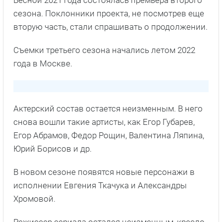
Юрий Борисов и др.
В новом сезоне появятся новые персонажи в
исполнении Евгения Ткачука и Александры
Хромовой.
Режиссер сериала остался неизменным, кресло
снова занял Илья Аксенов. Он работал над
такими кинолентами, как «ПНХ», «Квнщики»,
«Родные» и др.
Производством многосерийной драмы
занимается киностудия Good Story Media.
Сериал сделан по заказу ТНТ и онлайн-
платформы Premier.