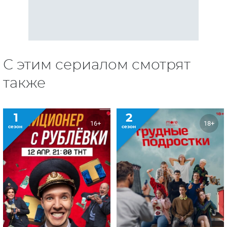
Милиционер с
Трудные подростки
Рублевки
1
1
16+
сезон
сезон