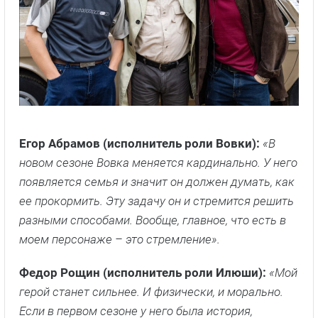
ее прокормить. Эту задачу он и стремится решить
разными способами. Вообще, главное, что есть в
моем персонаже – это стремление».
Федор Рощин (исполнитель роли Илюши):
«Мой
герой станет сильнее. И физически, и морально.
Если в первом сезоне у него была история,
связанная с друзьями, во втором – с девушкой, то
в третьем сезоне у друзей свои дела, девушки нет,
но у Илюши появляется цель стать сильнее во
всех аспектах, и он к ней упорно идет».
Дата выхода