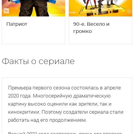
Премьера первого сезона состоялась в апреле
2020 года. Многосерийную драматическую
картину высоко оценили как зрители, так и
кинокритики. Поэтому создатели сериала стали
работать над его продолжением.
Весной 2021 года состоялась премьера второго
сезона. Поклонники проекта, не посмотрев еще
вторую часть, стали спрашивать о продолжении.
Съемки третьего сезона начались летом 2022
года в Москве.
Актерский состав остается неизменным. В него
снова вошли такие артисты, как Егор Губарев,
Егор Абрамов, Федор Рощин, Валентина Ляпина,