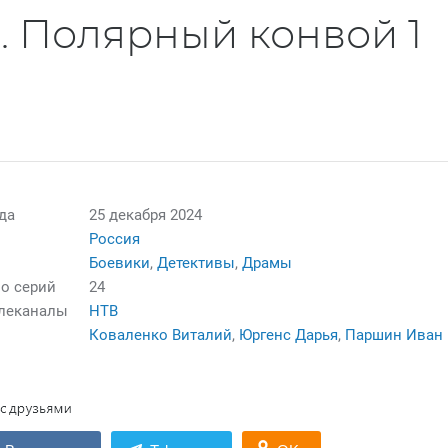
. Полярный конвой 1
да
25 декабря 2024
Россия
Боевики
,
Детективы
,
Драмы
о серий
24
елеканалы
НТВ
Коваленко Виталий
,
Юргенс Дарья
,
Паршин Иван