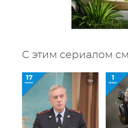
С этим сериалом см
17
1
16+
сезон
сезон