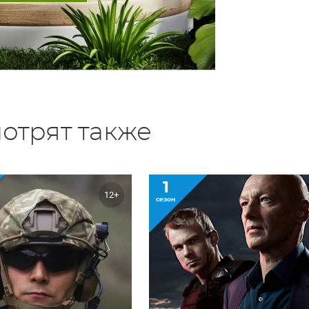
отрят также
1
12+
сезон