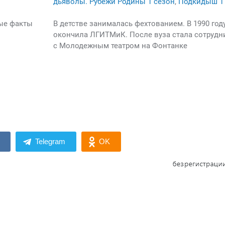
дьяволы. Рубежи Родины 1 сезон
,
Подкидыш 1
ые факты
В детстве занималась фехтованием. В 1990 год
окончила ЛГИТМиК. После вуза стала сотрудн
с Молодежным театром на Фонтанке
Telegram
OK