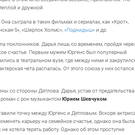
теплой и дружной.
 Она сыграла в таких фильмах и сериалах, как «Крот»,
нская-5», «Шерлок Холмс»,
«Подкидыш»
и др.
ла поклонников. Дарья лишь со временем, пройдя чере
кое счастье. Первым мужем Юргенс был популярный
мились в театральном вузе, где между ними и закрутилс
 актерская чета распалась. От этого союза у них остался
ны со стороны Дятлова. Дарья, устав от предательства
а роман с рок-музыкантом
Юрием Шевчуком
.
авили точку между Юргенс и Дятловым. Вскоре актрис
оменять карьеру на семейное счастье, однако она была
 не хотела терять работу. Однако об этом проступке