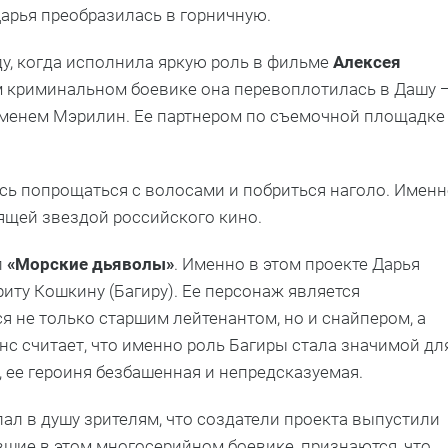
 Дарья преобразилась в горничную.
у, когда исполнила яркую роль в фильме
Алексея
 криминальном боевике она перевоплотилась в Дашу 
 именем Мэрилин. Ее партнером по съемочной площадке
ось попрощаться с волосами и побриться наголо. Имен
дящей звездой российского кино.
л
«Морские дьяволы»
. Именно в этом проекте Дарья
иту Кошкину (Багиру). Ее персонаж является
я не только старшим лейтенантом, но и снайпером, а
с считает, что именно роль Багиры стала значимой дл
, ее героиня безбашенная и непредсказуемая.
ал в душу зрителям, что создатели проекта выпустили
вшие в этом многосерийном боевике, признаются, что