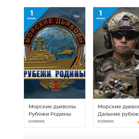
1
1
16+
сезон
сезон
Морские дьяволы.
Морские дьяво
Рубежи Родины
Дальние рубеж
БОЕВИКИ
,
БОЕВИКИ
,
ДЕТЕКТИВЫ
,
ДЕТЕКТИВЫ
,
ДРАМЫ
КРИМИНАЛ