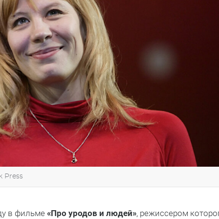
k Press
ду в фильме
«Про уродов и людей»
, режиссером которо