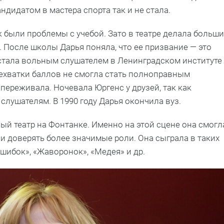
андидатом в мастера спорта так и не стала.
к были проблемы с учебой. Зато в театре делала больш
. После школы Дарья поняла, что ее призвание — это
 стала вольным слушателем в Ленинградском институте
нехватки баллов не смогла стать полноправным
е переживала. Ночевала Юргенс у друзей, так как
лушателям. В 1990 году Дарья окончила вуз.
 театр на Фонтанке. Именно на этой сцене она смогл
ли доверять более значимые роли. Она сыграла в таких
ошибок», «Жаворонок», «Медея» и др.