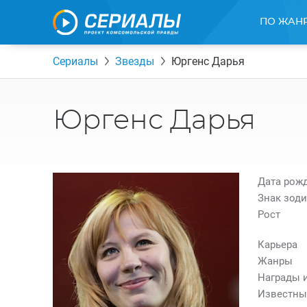
ПО ЖАН
Сериалы
Звезды
Юргенс Дарья
Юргенс Дарья
Дата рож
Знак зоди
Рост
Карьера
Жанры
Награды 
Известны