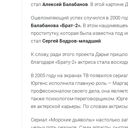
стал
Алексей Балабанов
. В этой картине
Ошеломляющий успех случился в 2000 год
Балабанова «Брат-2».
В этом нашумевшем
проститутку, которая была известна под
стал
Сергей Бодров-младший
.
К слову, ради этого проекта Дарье пришл
благодаря «Брату-2» актриса стала восхо
В 2005 году на экранах ТВ появился сериа
Юргенс исполнила главную роль — Маргар
профессионалом своего дела, она являетс
также психологом-переговорщиком. Юрген
ее актерской карьеры. По словам актрисы
Сериал «Морские дьяволы» настолько зап
целых пять сезонов. Сами артисты, сыгра