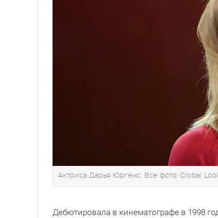
Актриса Дарья Юргенс. Все фото: Global Loo
Дебютировала в кинематографе в 1998 го