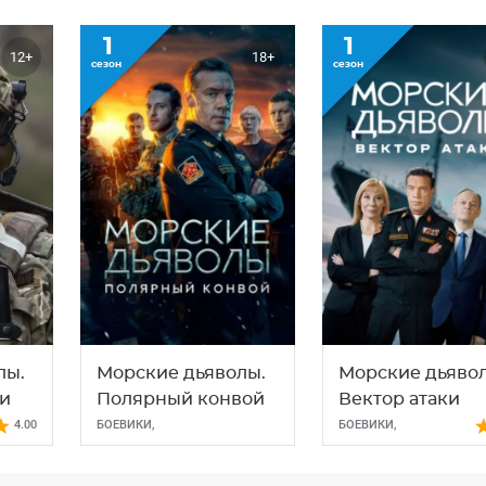
1
1
12+
18+
сезон
сезон
лы.
Морские дьяволы.
Морские дьявол
и
Полярный конвой
Вектор атаки
4.00
БОЕВИКИ
,
БОЕВИКИ
,
ДЕТЕКТИВЫ
,
ДРАМЫ
ДЕТЕКТИВЫ