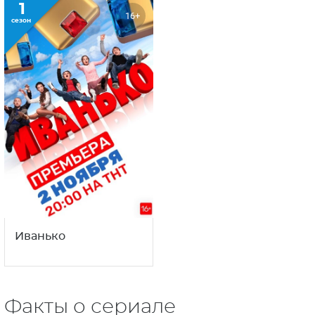
1
16+
сезон
Иванько
Факты о сериале