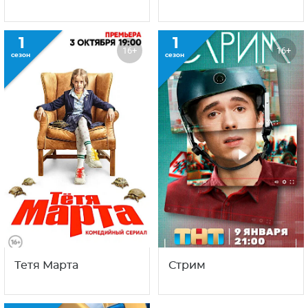
1
1
16+
16+
сезон
сезон
Тетя Марта
Стрим