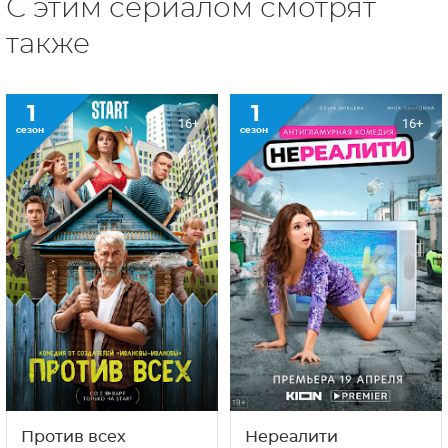
С этим сериалом смотрят
также
1
1
16+
16+
сезон
сезон
Против всех
Нереалити