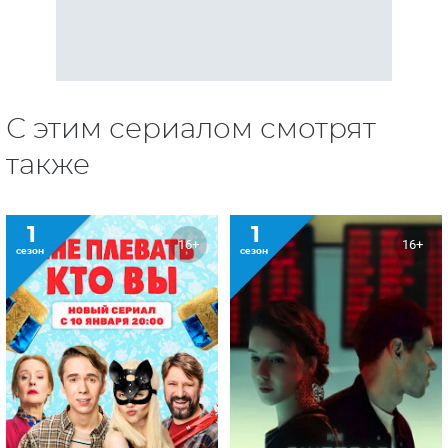
С этим сериалом смотрят
также
1
1
16+
16+
сезон
сезон