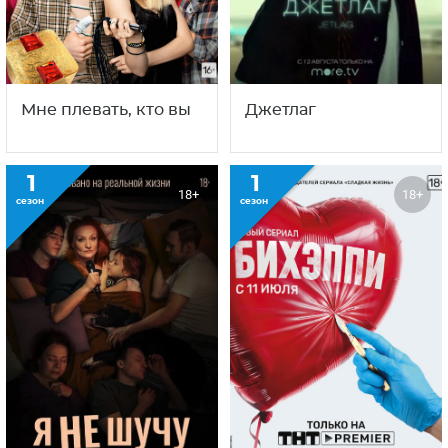
Мне плевать, кто вы
Джетлаг
1
1
18+
18+
сезон
сезон