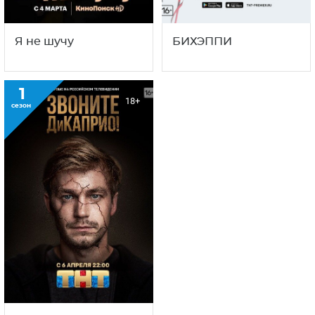
Я не шучу
БИХЭППИ
1
18+
сезон