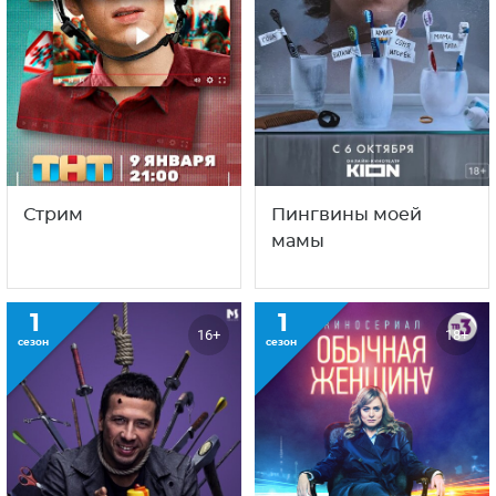
Стрим
Пингвины моей
мамы
1
1
16+
18+
сезон
сезон