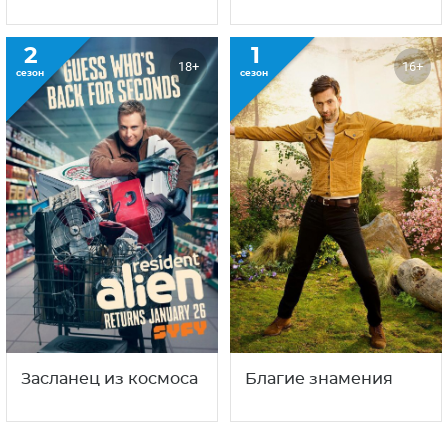
2
1
18+
16+
сезон
сезон
Засланец из космоса
Благие знамения