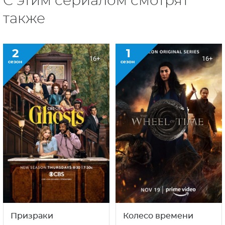
С этим сериалом смотрят
также
2
1
16+
16+
сезон
сезон
Призраки
Колесо времени