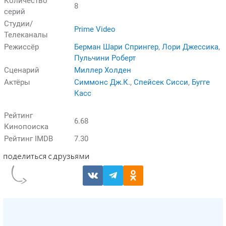
Количество
8
серий
Студии/
Prime Video
Телеканалы
Режиссёр
Берман Шари Спрингер
,
Лори Джессика
,
Пульчини Роберт
Сценарий
Миллер Холден
Актёры
Симмонс Дж.К.
,
Спейсек Сисси
,
Бугге
Касс
Рейтинг
6.68
Кинопоиска
Рейтинг IMDB
7.30