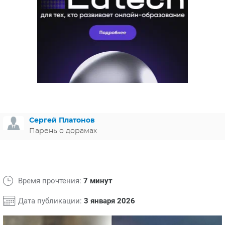
ЯПОНИЯ
СВЕТСКИЕ НОВОСТИ
МЕЛОДРАМЫ
ИСПАНИЯ
ТЕСТЫ
ФРАНЦИЯ
СПОЙЛЕРЫ ИЗ СЕРИАЛОВ
ГЕРМАНИЯ
Сергей Платонов
Парень о дорамах
Время прочтения:
7 минут
Дата публикации:
3 января 2026